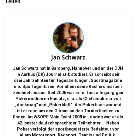
Teilen
Jan Schwarz
Jan Schwarz hat in Bamberg, Hannover und an der DJH
in Aarhus (DK) Journalistik studiert. Er schreibt seit
drei Jahrzehnten für Tageszeitungen, Sportmagazine
und Sportagenturen. Vor allem seine Recherchearbeit
zeichnet ihn aus. Seit 2006 war er für fast alle gängigen
Pokermedien im Einsatz, u. a. als Chefredakteur von
„donkmag“ und „Pokerblatt“. Am Pokertisch war und
ist er rund um den Globus an den Turniertischen zu
finden. Im WSOPE Main Event 2008 in London war er als
42. bester deutschsprachiger Teilnehmer. – Neben
Poker verfolgt der sportbegeisterte Redakteur vor
allem Motorsport, Radsport, Tennis und Politik.