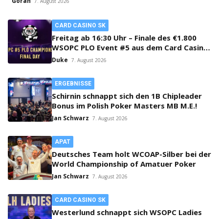
Goran
7. August 2026
CARD CASINO SK
Freitag ab 16:30 Uhr – Finale des €1.800
WSOPC PLO Event #5 aus dem Card Casino
SK!
Duke
7. August 2026
ERGEBNISSE
Schirnin schnappt sich den 1B Chipleader
Bonus im Polish Poker Masters MB M.E.!
Jan Schwarz
7. August 2026
APAT
Deutsches Team holt WCOAP-Silber bei der
World Championship of Amatuer Poker
Jan Schwarz
7. August 2026
CARD CASINO SK
Westerlund schnappt sich WSOPC Ladies