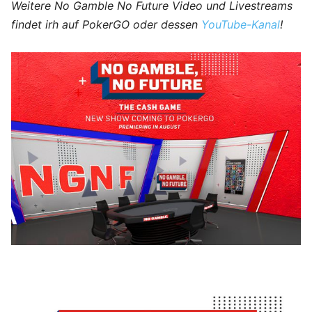
Weitere No Gamble No Future Video und Livestreams
findet irh auf PokerGO oder dessen
YouTube-Kanal
!