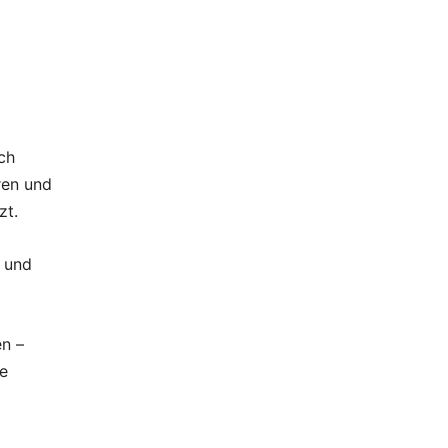
ch
ren und
zt.
) und
en –
ge