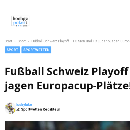
NEWS
POKER
CASINO
SPORT
C
Start
Sport
Fußball Schweiz Playoff – FC Sion und FC Lugano jagen Europ
SPORT
SPORTWETTEN
Fußball Schweiz Playoff
jagen Europacup-Plätze
luckyluke
Sportwetten Redakteur