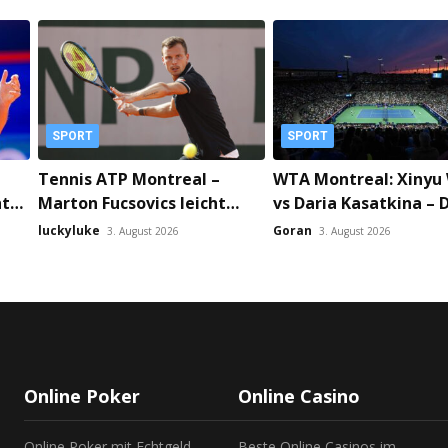
ein
SPORT
SPORT
Tennis ATP Montreal –
WTA Montreal: Xinyu
ht
Marton Fucsovics leicht
vs Daria Kasatkina – D
gegen Corentin Moutet
Prognose von ChatGP
luckyluke
Goran
3. August 2026
3. August 2026
!
vorne!
Online Poker
Online Casino
Online Poker mit Echtgeld
Beste Online Casinos im