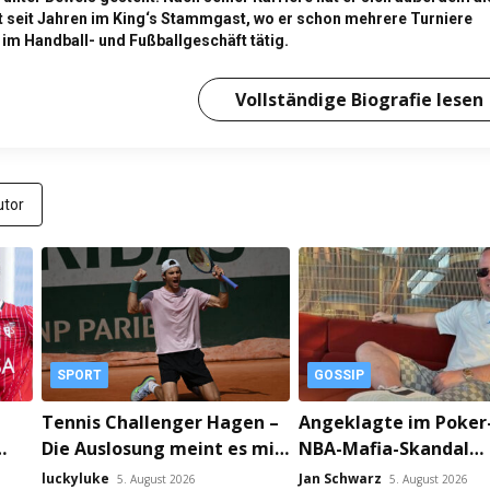
st seit Jahren im King‘s Stammgast, wo er schon mehrere Turniere
 im Handball- und Fußballgeschäft tätig.
Vollständige Biografie lesen
tor
SPORT
GOSSIP
Tennis Challenger Hagen –
Angeklagte im Poker
Die Auslosung meint es mit
NBA-Mafia-Skandal
ts
Henry Squire gut!
plädieren auf schuldi
luckyluke
Jan Schwarz
5. August 2026
5. August 2026