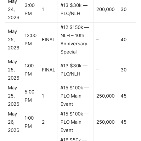
May
3:00
#13 $30k —
24,
1
200,000
30
PM
PLO/NLH
2026
#12 $150k —
May
12:00
NLH – 10th
25,
FINAL
–
40
PM
Anniversary
2026
Special
May
1:00
#13 $30k —
25,
FINAL
–
30
PM
PLO/NLH
2026
May
#15 $100k —
5:00
25,
1
PLO Main
250,000
45
PM
2026
Event
May
#15 $100k —
1:00
26,
2
PLO Main
250,000
45
PM
2026
Event
#16 $50k —