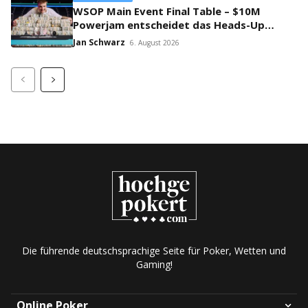
WSOP Main Event Final Table – $10M
Powerjam entscheidet das Heads-Up
zwischen Jumalon und Saaskilahti!
Jan Schwarz
6. August 2026
Die führende deutschsprachige Seite für Poker, Wetten und
Gaming!
Online Poker