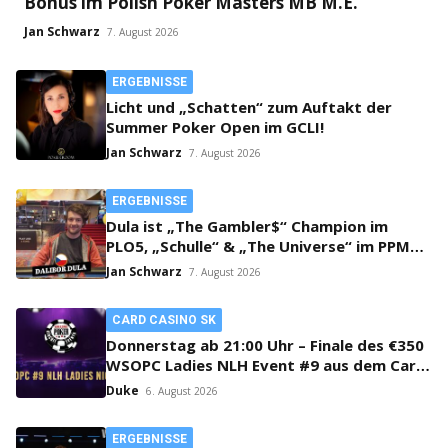
Bonus im Polish Poker Masters MB M.E.
Jan Schwarz
7. August 2026
ERGEBNISSE
Licht und „Schatten“ zum Auftakt der
Summer Poker Open im GCLI!
Jan Schwarz
7. August 2026
ERGEBNISSE
Dula ist „The Gambler$“ Champion im
PLO5, „Schulle“ & „The Universe“ im PPM
SHR Finale!
Jan Schwarz
7. August 2026
CARD CASINO SK
Donnerstag ab 21:00 Uhr – Finale des €350
WSOPC Ladies NLH Event #9 aus dem Card
Casino SK!
Duke
6. August 2026
ERGEBNISSE