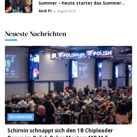
Summer – heute startet das Summer
Open Bounty!
Andi Pi
6. August 2026
Neueste Nachrichten
ERGEBNISSE
Schirnin schnappt sich den 1B Chipleader