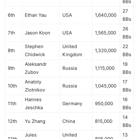
BBs
27
6th
Ethan Yau
USA
1,640,000
BBs
26
7th
Jason Koon
USA
1,565,000
BBs
Stephen
United
22
8th
1,320,000
Chidwick
Kingdom
BBs
Aleksandr
19
9th
Russia
1,115,000
Zubov
BBs
Anatoly
17
10th
Russia
1,045,000
Zlotnikov
BBs
Hannes
16
11th
Germany
950,000
Jeschka
BBs
14
12th
Yu Zhang
China
815,000
BBs
Jules
United
13
13th
805,000