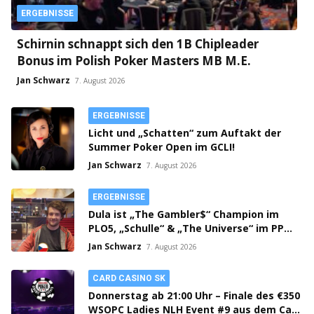
ERGEBNISSE
Schirnin schnappt sich den 1B Chipleader
Bonus im Polish Poker Masters MB M.E.
Jan Schwarz
7. August 2026
ERGEBNISSE
Licht und „Schatten“ zum Auftakt der
Summer Poker Open im GCLI!
Jan Schwarz
7. August 2026
ERGEBNISSE
Dula ist „The Gambler$“ Champion im
PLO5, „Schulle“ & „The Universe“ im PPM
SHR Finale!
Jan Schwarz
7. August 2026
CARD CASINO SK
Donnerstag ab 21:00 Uhr – Finale des €350
WSOPC Ladies NLH Event #9 aus dem Card