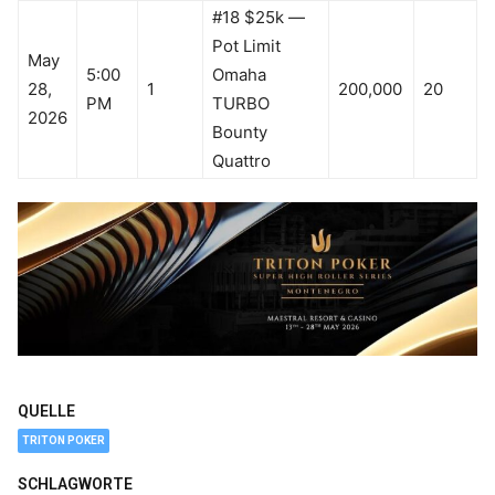
#18 $25k —
Pot Limit
May
5:00
Omaha
28,
1
200,000
20
PM
TURBO
2026
Bounty
Quattro
QUELLE
TRITON POKER
SCHLAGWORTE