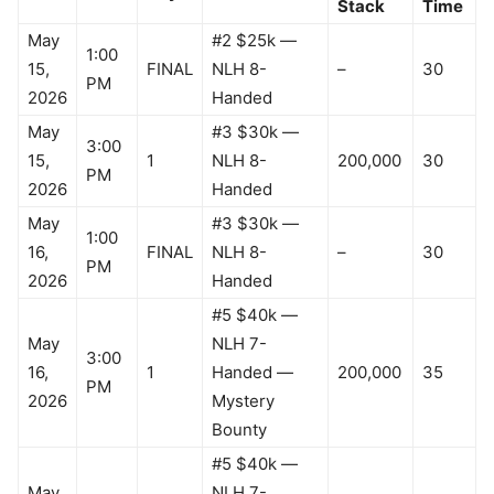
Stack
Time
May
#2 $25k —
1:00
15,
FINAL
NLH 8-
–
30
PM
2026
Handed
May
#3 $30k —
3:00
15,
1
NLH 8-
200,000
30
PM
2026
Handed
May
#3 $30k —
1:00
16,
FINAL
NLH 8-
–
30
PM
2026
Handed
#5 $40k —
May
NLH 7-
3:00
16,
1
Handed —
200,000
35
PM
2026
Mystery
Bounty
#5 $40k —
May
NLH 7-