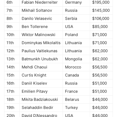
6th
Fabian Niederreiter
Germany
$195,000
7th
Mikhail Soltanov
Russia
$145,000
8th
Danilo Velasevic
Serbia
$106,000
9th
Ben Tollerene
USA
$85,000
10th
Wiktor Malinowski
Poland
$71,000
11th
Dominykas Mikolaitis
Lithuania
$71,000
12th
Paulius Vaitiekunas
Lithuania
$62,000
13th
Batmunkh Unubukh
Mongolia
$62,000
14th
Mehdi Chaoui
Morocco
$56,500
15th
Curtis Knight
Canada
$56,500
16th
Daniil Kiselev
Russia
$51,000
17th
Emilien Pitavy
France
$51,000
18th
Mikita Badziakouski
Belarus
$46,000
19th
Selahaddin Bedir
Turkey
$46,000
20th
David D’Alessandro
USA
$46,000