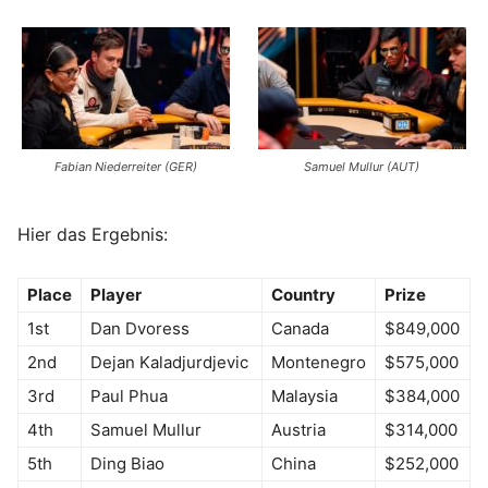
Fabian Niederreiter (GER)
Samuel Mullur (AUT)
Hier das Ergebnis:
Place
Player
Country
Prize
1st
Dan Dvoress
Canada
$849,000
2nd
Dejan Kaladjurdjevic
Montenegro
$575,000
3rd
Paul Phua
Malaysia
$384,000
4th
Samuel Mullur
Austria
$314,000
5th
Ding Biao
China
$252,000