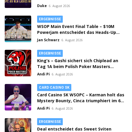
Casino SK!
Duke
6. August 2026
ERGEBNISSE
WSOP Main Event Final Table – $10M
Powerjam entscheidet das Heads-Up
zwischen Jumalon und Saaskilahti!
Jan Schwarz
6. August 2026
ERGEBNISSE
King’s – Gashi sichert sich Chiplead an
Tag 1A beim Polish Poker Masters
Mystery Bounty!
Andi Pi
6. August 2026
CARD CASINO SK
Card Casino SK WSOPC – Karman holt das
Mystery Bounty, Cinca triumphiert im 6-
Max!
Andi Pi
6. August 2026
ERGEBNISSE
Deal entscheidet das Sweet Sviten