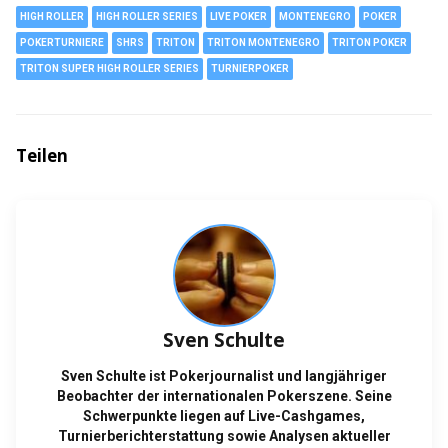
HIGH ROLLER
HIGH ROLLER SERIES
LIVE POKER
MONTENEGRO
POKER
POKERTURNIERE
SHRS
TRITON
TRITON MONTENEGRO
TRITON POKER
TRITON SUPER HIGH ROLLER SERIES
TURNIERPOKER
Teilen
Sven Schulte
Sven Schulte ist Pokerjournalist und langjähriger
Beobachter der internationalen Pokerszene. Seine
Schwerpunkte liegen auf Live-Cashgames,
Turnierberichterstattung sowie Analysen aktueller