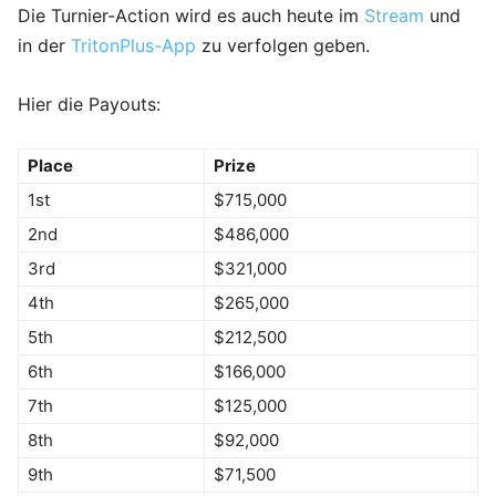
Die Turnier-Action wird es auch heute im
Stream
und
in der
TritonPlus-App
zu verfolgen geben.
Hier die Payouts:
Place
Prize
1st
$715,000
2nd
$486,000
3rd
$321,000
4th
$265,000
5th
$212,500
6th
$166,000
7th
$125,000
8th
$92,000
9th
$71,500