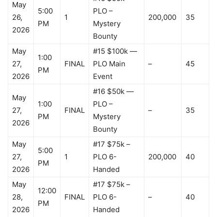
May
5:00
PLO –
26,
1
200,000
35
PM
Mystery
2026
Bounty
May
#15 $100k —
1:00
27,
FINAL
PLO Main
–
45
PM
2026
Event
#16 $50k —
May
1:00
PLO –
27,
FINAL
–
35
PM
Mystery
2026
Bounty
May
#17 $75k –
5:00
27,
1
PLO 6-
200,000
40
PM
2026
Handed
May
#17 $75k –
12:00
28,
FINAL
PLO 6-
–
40
PM
2026
Handed