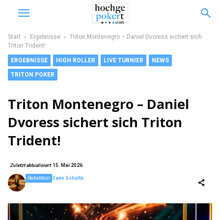
Start
Ergebnisse
Triton Montenegro – Daniel Dvoress sichert sich
Triton Trident!
ERGEBNISSE
HIGH ROLLER
LIVE TURNIER
NEWS
TRITON POKER
Triton Montenegro – Daniel
Dvoress sichert sich Triton
Trident!
Zuletzt aktualisiert
15. Mai 2026
Redakteur
Sven Schulte