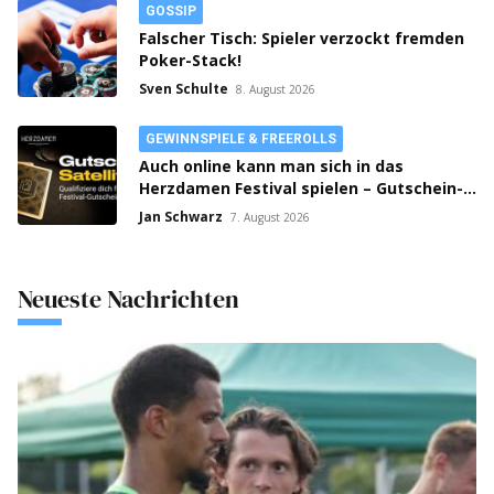
GOSSIP
Falscher Tisch: Spieler verzockt fremden
Poker-Stack!
Sven Schulte
8. August 2026
GEWINNSPIELE & FREEROLLS
Auch online kann man sich in das
Herzdamen Festival spielen – Gutschein-
Satellites laufen auf bwin Poker!
Jan Schwarz
7. August 2026
Neueste Nachrichten