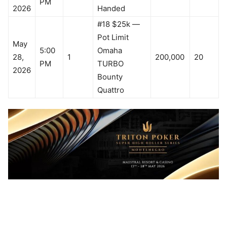
PM
2026
Handed
#18 $25k —
Pot Limit
May
5:00
Omaha
28,
1
200,000
20
PM
TURBO
2026
Bounty
Quattro