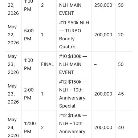
1:00
22,
2
NLH MAIN
250,000
50
PM
2026
EVENT
#11 $50k NLH
May
5:00
— TURBO
22,
1
200,000
20
PM
Bounty
2026
Quattro
May
#10 $100k —
1:00
23,
FINAL
NLH MAIN
–
50
PM
2026
EVENT
#12 $150k —
May
2:00
NLH – 10th
23,
1
200,000
45
PM
Anniversary
2026
Special
#12 $150k —
May
12:00
NLH – 10th
24,
2
200,000
40
PM
Anniversary
2026