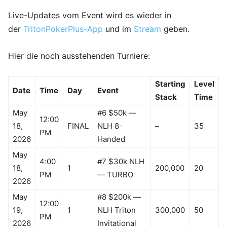
Live-Updates vom Event wird es wieder in
der
TritonPokerPlus-App
und im
Stream
geben.
Hier die noch ausstehenden Turniere:
Starting
Level
Date
Time
Day
Event
Stack
Time
May
#6 $50k —
12:00
18,
FINAL
NLH 8-
–
35
PM
2026
Handed
May
4:00
#7 $30k NLH
18,
1
200,000
20
PM
— TURBO
2026
May
#8 $200k —
12:00
19,
1
NLH Triton
300,000
50
PM
2026
Invitational