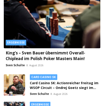
ERGEBNISSE
King’s – Sven Bauer übernimmt Overall-
Chiplead im Polish Poker Masters Main!
Sven Schulte
8. August 2026
CARD CASINO SK
Card Casino SK: Actionreicher Freitag im
WSOP Circuit – Ondrej Goetz siegt im
PLO!
Sven Schulte
8. August 2026
ERGEBNISSE