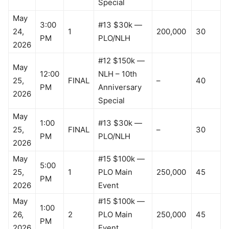
Special
May
3:00
#13 $30k —
24,
1
200,000
30
PM
PLO/NLH
2026
#12 $150k —
May
12:00
NLH – 10th
25,
FINAL
–
40
PM
Anniversary
2026
Special
May
1:00
#13 $30k —
25,
FINAL
–
30
PM
PLO/NLH
2026
May
#15 $100k —
5:00
25,
1
PLO Main
250,000
45
PM
2026
Event
May
#15 $100k —
1:00
26,
2
PLO Main
250,000
45
PM
2026
Event