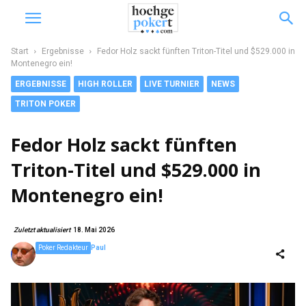
Start
Ergebnisse
Fedor Holz sackt fünften Triton-Titel und $529.000 in
Montenegro ein!
ERGEBNISSE
HIGH ROLLER
LIVE TURNIER
NEWS
TRITON POKER
Fedor Holz sackt fünften
Triton-Titel und $529.000 in
Montenegro ein!
Zuletzt aktualisiert
18. Mai 2026
Poker Redakteur
Paul