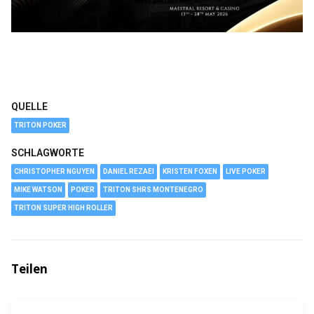
QUELLE
TRITON POKER
SCHLAGWORTE
CHRISTOPHER NGUYEN
DANIEL REZAEI
KRISTEN FOXEN
LIVE POKER
MIKE WATSON
POKER
TRITON SHRS MONTENEGRO
TRITON SUPER HIGH ROLLER
Teilen