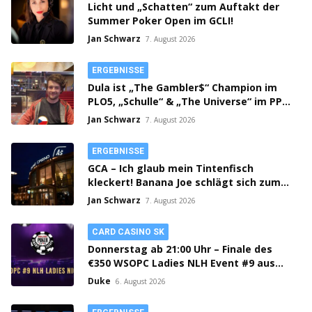
Licht und „Schatten“ zum Auftakt der
Summer Poker Open im GCLI!
Jan Schwarz
7. August 2026
ERGEBNISSE
Dula ist „The Gambler$“ Champion im
PLO5, „Schulle“ & „The Universe“ im PPM
SHR Finale!
Jan Schwarz
7. August 2026
ERGEBNISSE
GCA – Ich glaub mein Tintenfisch
kleckert! Banana Joe schlägt sich zum
Thursday 3k Sieg durch!
Jan Schwarz
7. August 2026
CARD CASINO SK
Donnerstag ab 21:00 Uhr – Finale des
€350 WSOPC Ladies NLH Event #9 aus
dem Card Casino SK!
Duke
6. August 2026