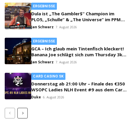
ERGEBNISSE
Dula ist „The Gambler$“ Champion im
PLO5, „Schulle“ & „The Universe“ im PPM
SHR Finale!
Jan Schwarz
7. August 2026
ERGEBNISSE
GCA – Ich glaub mein Tintenfisch kleckert!
Banana Joe schlägt sich zum Thursday 3k
Sieg durch!
Jan Schwarz
7. August 2026
CARD CASINO SK
Donnerstag ab 21:00 Uhr – Finale des €350
WSOPC Ladies NLH Event #9 aus dem Card
Casino SK!
Duke
6. August 2026