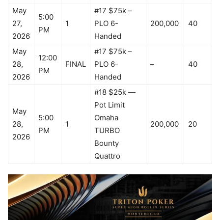
May
#17 $75k –
5:00
27,
1
PLO 6-
200,000
40
PM
2026
Handed
May
#17 $75k –
12:00
28,
FINAL
PLO 6-
–
40
PM
2026
Handed
#18 $25k —
Pot Limit
May
5:00
Omaha
28,
1
200,000
20
PM
TURBO
2026
Bounty
Quattro