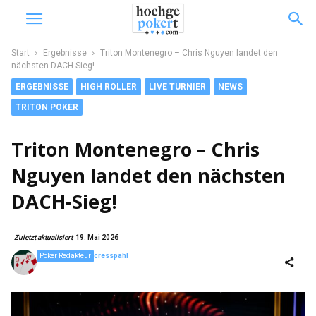
Start
Ergebnisse
Triton Montenegro – Chris Nguyen landet den
nächsten DACH-Sieg!
ERGEBNISSE
HIGH ROLLER
LIVE TURNIER
NEWS
TRITON POKER
Triton Montenegro – Chris
Nguyen landet den nächsten
DACH-Sieg!
Zuletzt aktualisiert
19. Mai 2026
Poker Redakteur
cresspahl