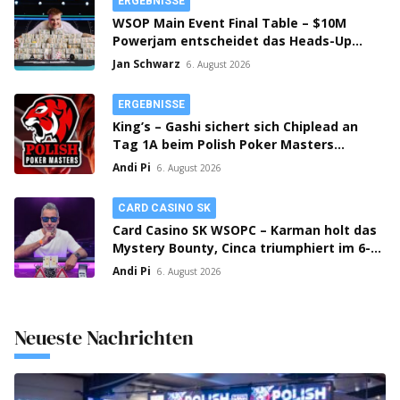
ERGEBNISSE
WSOP Main Event Final Table – $10M
Powerjam entscheidet das Heads-Up
zwischen Jumalon und Saaskilahti!
Jan Schwarz
6. August 2026
ERGEBNISSE
King’s – Gashi sichert sich Chiplead an
Tag 1A beim Polish Poker Masters
Mystery Bounty!
Andi Pi
6. August 2026
CARD CASINO SK
Card Casino SK WSOPC – Karman holt das
Mystery Bounty, Cinca triumphiert im 6-
Max!
Andi Pi
6. August 2026
Neueste Nachrichten