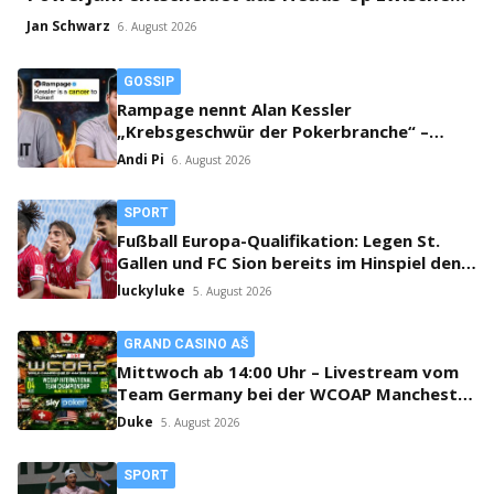
Jumalon und Saaskilahti!
Jan Schwarz
6. August 2026
GOSSIP
Rampage nennt Alan Kessler
„Krebsgeschwür der Pokerbranche“ –
Streit auf X eskaliert!
Andi Pi
6. August 2026
SPORT
Fußball Europa-Qualifikation: Legen St.
Gallen und FC Sion bereits im Hinspiel den
Grundstein fürs Weiterkommen?
luckyluke
5. August 2026
GRAND CASINO AŠ
Mittwoch ab 14:00 Uhr – Livestream vom
Team Germany bei der WCOAP Manchester
2026!
Duke
5. August 2026
SPORT