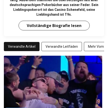
tätig. Außerdem stammen die Übersetzungen fast aller
deutschsprachigen Pokerbücher aus seiner Feder. Sein
Lieblingspokerort ist das Casino Schenefeld, seine
Lieblingshand ist T9s.
Vollständige Biografie lesen
Verwandte Artikel
Verwandte Leitfäden
Mehr Vom Au