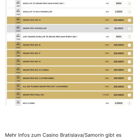
Mehr Infos zum Casino Bratislava/Samorin gibt es