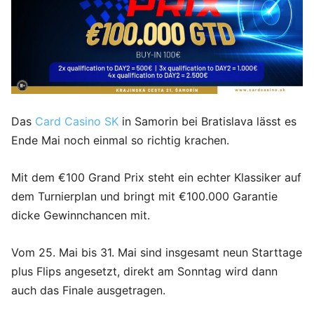
Das
Card Casino SK
in Samorin bei Bratislava lässt es
Ende Mai noch einmal so richtig krachen.
Mit dem €100 Grand Prix steht ein echter Klassiker auf
dem Turnierplan und bringt mit €100.000 Garantie
dicke Gewinnchancen mit.
Vom 25. Mai bis 31. Mai sind insgesamt neun Starttage
plus Flips angesetzt, direkt am Sonntag wird dann
auch das Finale ausgetragen.