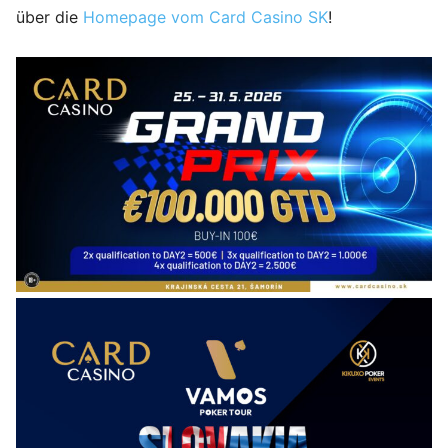
über die
Homepage vom Card Casino SK
!