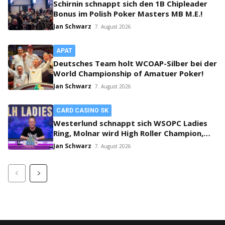
Schirnin schnappt sich den 1B Chipleader
Bonus im Polish Poker Masters MB M.E.!
Jan Schwarz
7. August 2026
APAT
Deutsches Team holt WCOAP-Silber bei der
World Championship of Amatuer Poker!
Jan Schwarz
7. August 2026
CARD CASINO SK
Westerlund schnappt sich WSOPC Ladies
Ring, Molnar wird High Roller Champion,
Main Event gestartet!
Jan Schwarz
7. August 2026