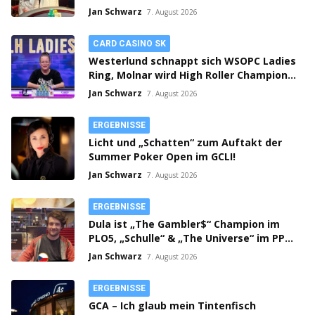
Poker!
Jan Schwarz
7. August 2026
CARD CASINO SK
Westerlund schnappt sich WSOPC Ladies
Ring, Molnar wird High Roller Champion,
Main Event gestartet!
Jan Schwarz
7. August 2026
ERGEBNISSE
Licht und „Schatten“ zum Auftakt der
Summer Poker Open im GCLI!
Jan Schwarz
7. August 2026
ERGEBNISSE
Dula ist „The Gambler$“ Champion im
PLO5, „Schulle“ & „The Universe“ im PPM
SHR Finale!
Jan Schwarz
7. August 2026
ERGEBNISSE
GCA – Ich glaub mein Tintenfisch