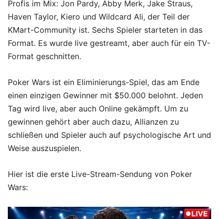
Profis im Mix: Jon Pardy, Abby Merk, Jake Straus,
Haven Taylor, Kiero und Wildcard Ali, der Teil der
KMart-Community ist. Sechs Spieler starteten in das
Format. Es wurde live gestreamt, aber auch für ein TV-
Format geschnitten.
Poker Wars ist ein Eliminierungs-Spiel, das am Ende
einen einzigen Gewinner mit $50.000 belohnt. Jeden
Tag wird live, aber auch Online gekämpft. Um zu
gewinnen gehört aber auch dazu, Allianzen zu
schließen und Spieler auch auf psychologische Art und
Weise auszuspielen.
Hier ist die erste Live-Stream-Sendung von Poker
Wars: