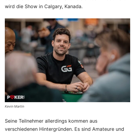
wird die Show in Calgary, Kanada.
Kevin Martin
Seine Teilnehmer allerdings kommen aus
verschiedenen Hintergründen. Es sind Amateure und