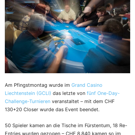
Am Pfingstmontag wurde im
Grand Casino
Liechtenstein (GCLI)
das letzte von
fünf One-Day-
Challenge-Turnieren
veranstaltet – mit dem CHF
130+20 Closer wurde das Event beendet.
50 Spieler kamen an die Tische im Fürstentum, 18 Re-
Entries wurden gezogen – CHF 8.840 kamen so im