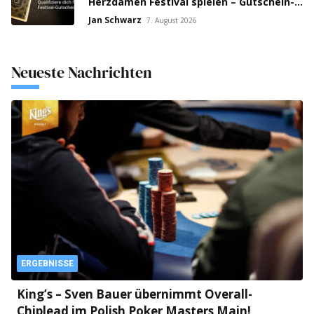
Herzdamen Festival spielen – Gutschein-
Satellites laufen auf bwin Poker!
Jan Schwarz
7. August 2026
Neueste Nachrichten
ERGEBNISSE
King’s – Sven Bauer übernimmt Overall-
Chiplead im Polish Poker Masters Main!