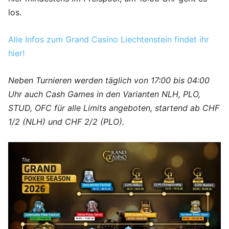
los.
Alle Infos zum Grand Casino Liechtenstein findet ihr
hier!
Neben Turnieren werden täglich von 17:00 bis 04:00
Uhr auch Cash Games in den Varianten NLH, PLO,
STUD, OFC für alle Limits angeboten, startend ab CHF
1/2 (NLH) und CHF 2/2 (PLO).