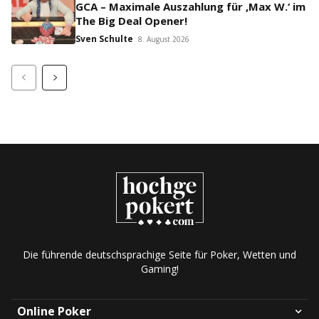
GCA – Maximale Auszahlung für ‚Max W.‘ im
The Big Deal Opener!
Sven Schulte
8. August 2026
Die führende deutschsprachige Seite für Poker, Wetten und
Gaming!
Online Poker