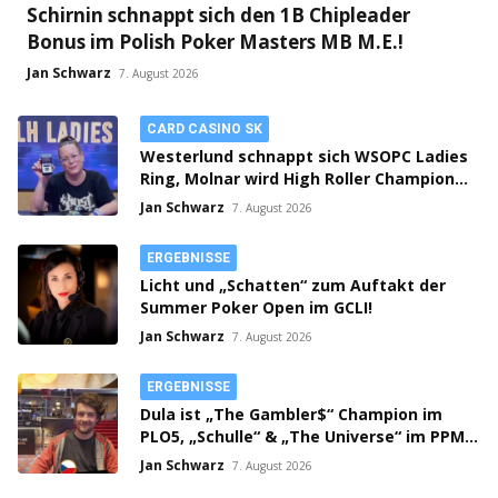
Schirnin schnappt sich den 1B Chipleader
Bonus im Polish Poker Masters MB M.E.!
Jan Schwarz
7. August 2026
CARD CASINO SK
Westerlund schnappt sich WSOPC Ladies
Ring, Molnar wird High Roller Champion,
Main Event gestartet!
Jan Schwarz
7. August 2026
ERGEBNISSE
Licht und „Schatten“ zum Auftakt der
Summer Poker Open im GCLI!
Jan Schwarz
7. August 2026
ERGEBNISSE
Dula ist „The Gambler$“ Champion im
PLO5, „Schulle“ & „The Universe“ im PPM
SHR Finale!
Jan Schwarz
7. August 2026