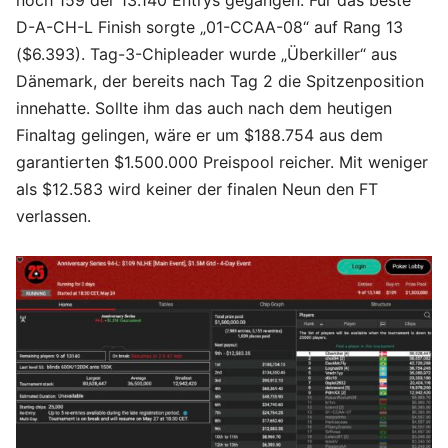
noch 159 der 13.140 Entrys gegangen. Für das beste
D-A-CH-L Finish sorgte „01-CCAA-08“ auf Rang 13
($6.393). Tag-3-Chipleader wurde „Überkiller“ aus
Dänemark, der bereits nach Tag 2 die Spitzenposition
innehatte. Sollte ihm das auch nach dem heutigen
Finaltag gelingen, wäre er um $188.754 aus dem
garantierten $1.500.000 Preispool reicher. Mit weniger
als $12.583 wird keiner der finalen Neun den FT
verlassen.