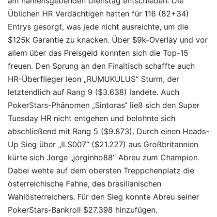
am namensgebenden Dienstag entschieden. Die
Üblichen HR Verdächtigen hatten für 116 (82+34)
Entrys gesorgt, was jede nicht ausreichte, um die
$125k Garantie zu knacken. Über $9k-Overlay und vor
allem über das Preisgeld konnten sich die Top-15
freuen. Den Sprung an den Finaltisch schaffte auch
HR-Überflieger leon „RUMUKULUS“ Sturm, der
letztendlich auf Rang 9 ($3.638) landete. Auch
PokerStars-Phänomen „Sintoras“ ließ sich den Super
Tuesday HR nicht entgehen und belohnte sich
abschließend mit Rang 5 ($9.873). Durch einen Heads-
Up Sieg über „ILS007“ ($21.227) aus Großbritannien
kürte sich Jorge „jorginho88“ Abreu zum Champion.
Dabei wehte auf dem obersten Treppchenplatz die
österreichische Fahne, des brasilianischen
Wahlösterreichers. Für den Sieg konnte Abreu seiner
PokerStars-Bankroll $27.398 hinzufügen.