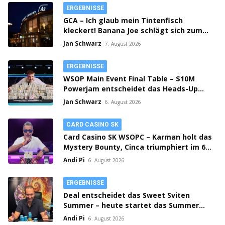
ERGEBNISSE
GCA – Ich glaub mein Tintenfisch
kleckert! Banana Joe schlägt sich zum
Thursday 3k Sieg durch!
Jan Schwarz
7. August 2026
ERGEBNISSE
WSOP Main Event Final Table – $10M
Powerjam entscheidet das Heads-Up
zwischen Jumalon und Saaskilahti!
Jan Schwarz
6. August 2026
CARD CASINO SK
Card Casino SK WSOPC – Karman holt das
Mystery Bounty, Cinca triumphiert im 6-
Max!
Andi Pi
6. August 2026
ERGEBNISSE
Deal entscheidet das Sweet Sviten
Summer – heute startet das Summer
Open Bounty!
Andi Pi
6. August 2026