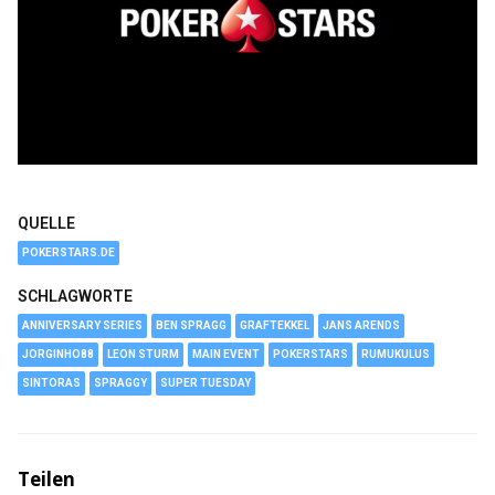
QUELLE
POKERSTARS.DE
SCHLAGWORTE
ANNIVERSARY SERIES
BEN SPRAGG
GRAFTEKKEL
JANS ARENDS
JORGINHO88
LEON STURM
MAIN EVENT
POKERSTARS
RUMUKULUS
SINTORAS
SPRAGGY
SUPER TUESDAY
Teilen