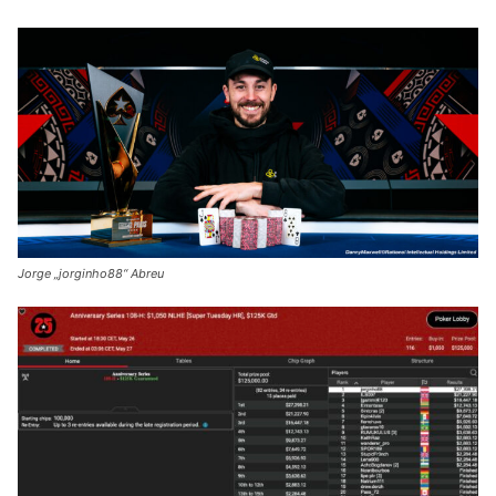
Jorge „jorginho88“ Abreu