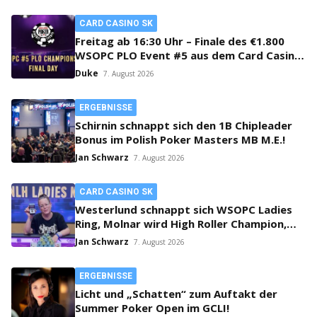
CARD CASINO SK
Freitag ab 16:30 Uhr – Finale des €1.800
WSOPC PLO Event #5 aus dem Card Casino
SK!
Duke
7. August 2026
ERGEBNISSE
Schirnin schnappt sich den 1B Chipleader
Bonus im Polish Poker Masters MB M.E.!
Jan Schwarz
7. August 2026
CARD CASINO SK
Westerlund schnappt sich WSOPC Ladies
Ring, Molnar wird High Roller Champion,
Main Event gestartet!
Jan Schwarz
7. August 2026
ERGEBNISSE
Licht und „Schatten“ zum Auftakt der
Summer Poker Open im GCLI!