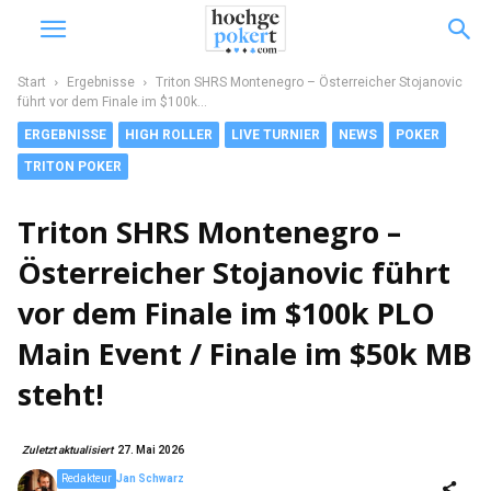
Start
Ergebnisse
Triton SHRS Montenegro – Österreicher Stojanovic
führt vor dem Finale im $100k...
ERGEBNISSE
HIGH ROLLER
LIVE TURNIER
NEWS
POKER
TRITON POKER
Triton SHRS Montenegro –
Österreicher Stojanovic führt
vor dem Finale im $100k PLO
Main Event / Finale im $50k MB
steht!
Zuletzt aktualisiert
27. Mai 2026
Redakteur
Jan Schwarz