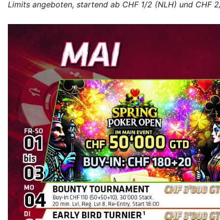
Limits angeboten, startend ab CHF 1/2 (NLH) und CHF 2