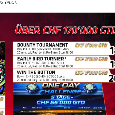
/2 (PLO).