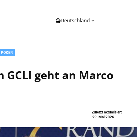
Deutschland
HANNEL
ÜBER UNS
POKER
m GCLI geht an Marco
Zuletzt aktualisiert
29. Mai 2026