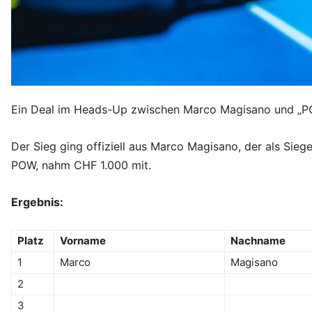
Ein Deal im Heads-Up zwischen Marco Magisano und „POW
Der Sieg ging offiziell aus Marco Magisano, der als Sie
POW, nahm CHF 1.000 mit.
Ergebnis:
Platz
Vorname
Nachname
1
Marco
Magisano
2
3