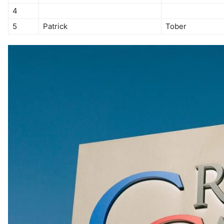
4
5
Patrick
Tober