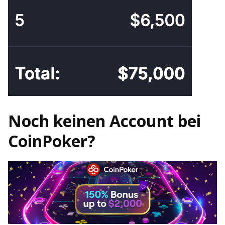
Noch keinen Account bei
CoinPoker?