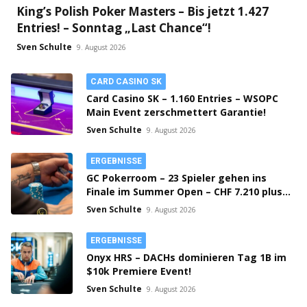
King’s Polish Poker Masters – Bis jetzt 1.427
Entries! – Sonntag „Last Chance“!
Sven Schulte
9. August 2026
CARD CASINO SK
Card Casino SK – 1.160 Entries – WSOPC
Main Event zerschmettert Garantie!
Sven Schulte
9. August 2026
ERGEBNISSE
GC Pokerroom – 23 Spieler gehen ins
Finale im Summer Open – CHF 7.210 plus
Bounties on Top!
Sven Schulte
9. August 2026
ERGEBNISSE
Onyx HRS – DACHs dominieren Tag 1B im
$10k Premiere Event!
Sven Schulte
9. August 2026