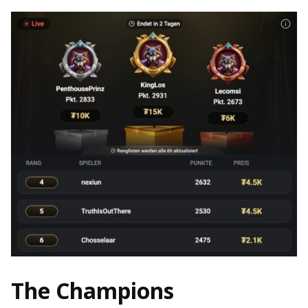
The Champions