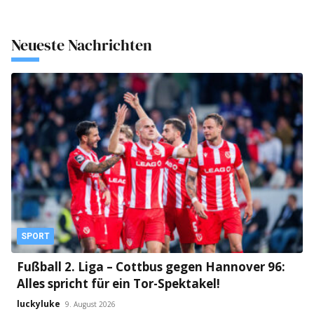
Neueste Nachrichten
SPORT
Fußball 2. Liga – Cottbus gegen Hannover 96:
Alles spricht für ein Tor-Spektakel!
luckyluke
9. August 2026