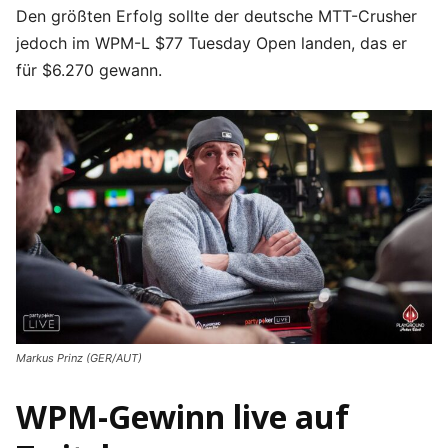
Den größten Erfolg sollte der deutsche MTT-Crusher
jedoch im WPM-L $77 Tuesday Open landen, das er
für $6.270 gewann.
Markus Prinz (GER/AUT)
WPM-Gewinn live auf