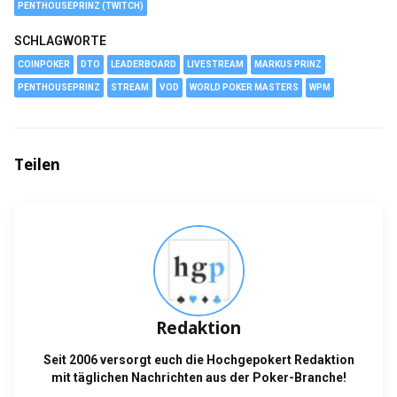
PENTHOUSEPRINZ (TWITCH)
SCHLAGWORTE
COINPOKER
DTO
LEADERBOARD
LIVESTREAM
MARKUS PRINZ
PENTHOUSEPRINZ
STREAM
VOD
WORLD POKER MASTERS
WPM
Teilen
Redaktion
Seit 2006 versorgt euch die Hochgepokert Redaktion
mit täglichen Nachrichten aus der Poker-Branche!