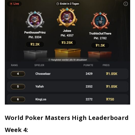
World Poker Masters High Leaderboard
Week 4: