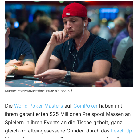
Markus "PenthousePrinz" Prinz (GER/AUT)
Die
World Poker Masters
auf
CoinPoker
haben mit
ihrem garantierten $25 Millionen Preispool Massen an
Spielern in ihren Events an die Tische geholt, ganz
gleich ob alteingesessene Grinder, durch das
Level-Up