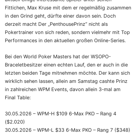
Fittichen, Max Kruse mit dem er regelmäßig zusammen
in den Grind geht, dürfte einer davon sein. Doch
derzeit macht Der „PenthousePrinz“ nicht als
Pokertrainer von sich reden, sondern vielmehr mit Top
Performances in den aktuellen großen Online-Series.
Bei den World Poker Masters hat der WSOPO-
Braceletbesitzer einen echten Lauf, den er auch in die
letzten beiden Tage mitnehmen möchte. Der kann sich
wirklich sehen lassen, allein am Samstag cashte Prinz
in zahlreichen WPM Events, davon allein 3-mal am
Final Table:
30.05.2026 – WPM-H $109 6-Max PKO – Rang 4
($2.020)
30.05.2026 – WPM-L $33 6-Max PKO – Rang 7 ($348)