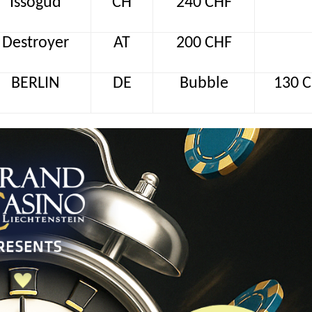
Issogud
CH
240 CHF
Destroyer
AT
200 CHF
BERLIN
DE
Bubble
130 