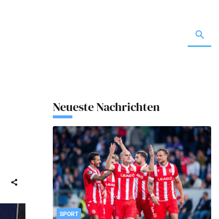
Neueste Nachrichten
SPORT