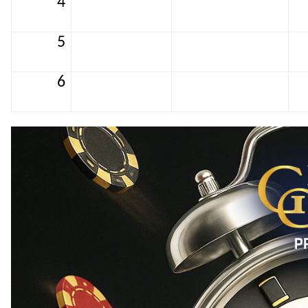
4
5
6