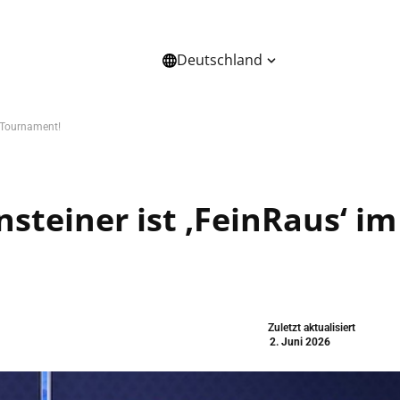
Deutschland
HANNEL
ÜBER UNS
y Tournament!
steiner ist ‚FeinRaus‘ im
Zuletzt aktualisiert
2. Juni 2026