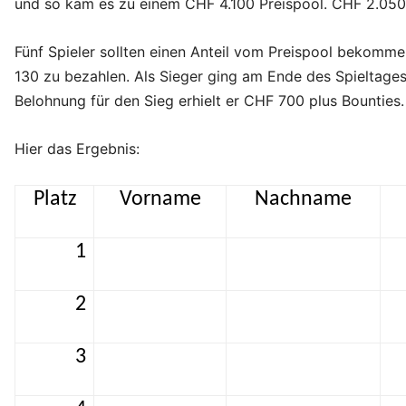
und so kam es zu einem CHF 4.100 Preispool. CHF 2.050
Fünf Spieler sollten einen Anteil vom Preispool bekomme
130 zu bezahlen. Als Sieger ging am Ende des Spieltages
Belohnung für den Sieg erhielt er CHF 700 plus Bounties.
Hier das Ergebnis:
Platz
Vorname
Nachname
1
2
3