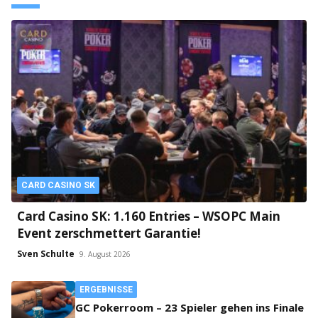
CARD CASINO SK
Card Casino SK: 1.160 Entries – WSOPC Main
Event zerschmettert Garantie!
Sven Schulte
9. August 2026
ERGEBNISSE
GC Pokerroom – 23 Spieler gehen ins Finale