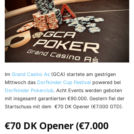
Im
Grand Casino As
(GCA) startete am gestrigen
Mittwoch das
Dorfkinder Cup Festival
powered bei
Dorfkinder Pokerclub
. Acht Events werden geboten
mit insgesamt garantierten €90.000. Gestern fiel der
Startschuss mit dem €70 DK Opener (€7.000 GTD).
€70 DK Opener (€7.000