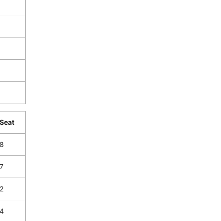
Seat
8
7
2
4