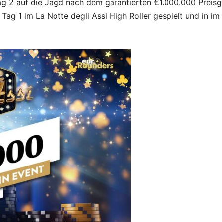
2 auf die Jagd nach dem garantierten €1.000.000 Preisg
Tag 1 im La Notte degli Assi High Roller gespielt und in im