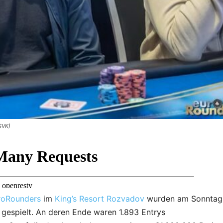
SVK)
roRounders
im
King’s Resort Rozvadov
wurden am Sonntag
t gespielt. An deren Ende waren 1.893 Entrys