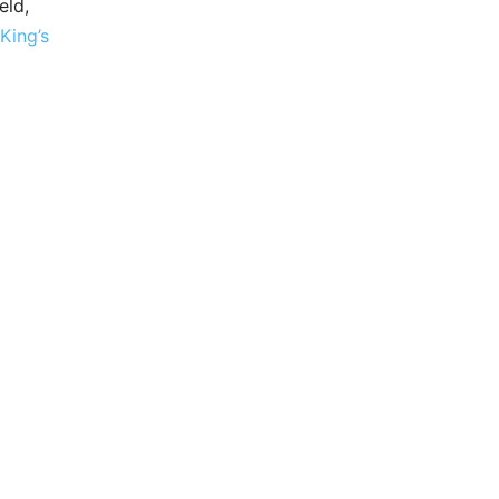
eld,
King’s