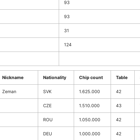
93
93
31
124
Nickname
Nationality
Chip count
Table
Zeman
SVK
1.625.000
42
CZE
1.510.000
43
ROU
1.050.000
42
DEU
1.000.000
42