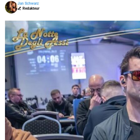
Jan Schwarz
Redakteur