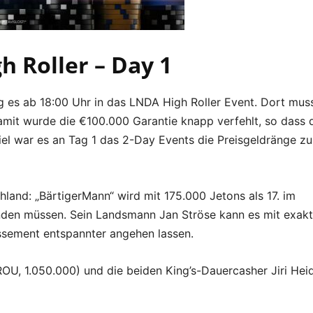
h Roller – Day 1
g es ab 18:00 Uhr in das LNDA High Roller Event. Dort mus
Damit wurde die €100.000 Garantie knapp verfehlt, so dass 
el war es an Tag 1 das 2-Day Events die Preisgeldränge zu
land: „BärtigerMann“ wird mit 175.000 Jetons als 17. im
finden müssen. Sein Landsmann Jan Ströse kann es mit exakt
assement entspannter angehen lassen.
ROU, 1.050.000) und die beiden King’s-Dauercasher Jiri Hei