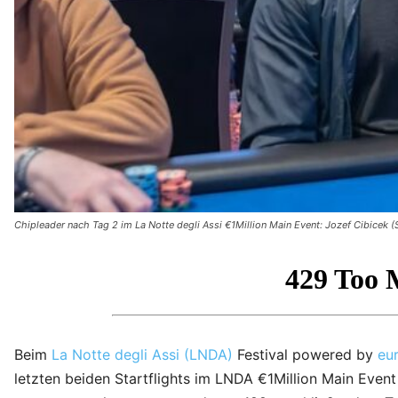
Chipleader nach Tag 2 im La Notte degli Assi €1Million Main Event: Jozef Cibicek (
Beim
La Notte degli Assi (LNDA)
Festival powered by
eu
letzten beiden Startflights im LNDA €1Million Main Even