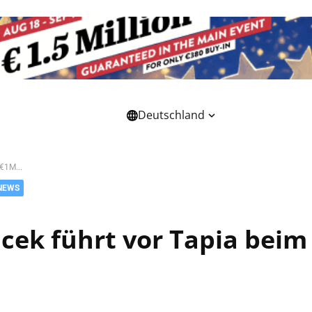
Deutschland
HANNEL
ÜBER UNS
€1M...
NEWS
icek führt vor Tapia beim