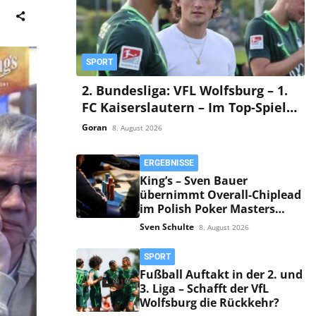
SPORT
2. Bundesliga: VFL Wolfsburg – 1.
FC Kaiserslautern – Im Top-Spiel
wird es klingeln!
Goran
8. August 2026
ERGEBNISSE
King’s – Sven Bauer
übernimmt Overall-Chiplead
im Polish Poker Masters
Main!
Sven Schulte
8. August 2026
SPORT
Fußball Auftakt in der 2. und
3. Liga – Schafft der VfL
Wolfsburg die Rückkehr?