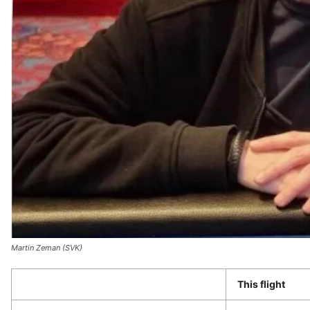
Martin Zeman (SVK)
This flight