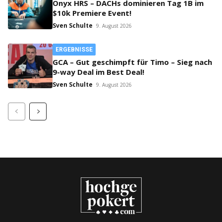
Onyx HRS – DACHs dominieren Tag 1B im
$10k Premiere Event!
Sven Schulte
9. August 2026
ERGEBNISSE
GCA – Gut geschimpft für Timo – Sieg nach
9-way Deal im Best Deal!
Sven Schulte
9. August 2026