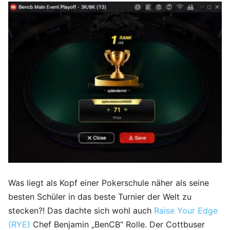
Was liegt als Kopf einer Pokerschule näher als seine
besten Schüler in das beste Turnier der Welt zu
stecken?! Das dachte sich wohl auch
Raise Your Edge
(RYE)
Chef Benjamin „BenCB“ Rolle. Der Cottbuser