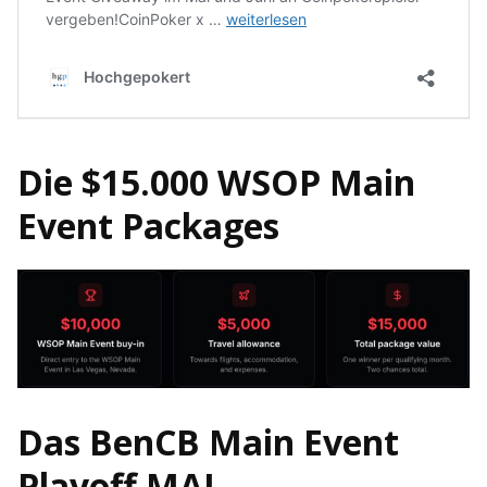
Die $15.000 WSOP Main
Event Packages
Das BenCB Main Event
Playoff MAI