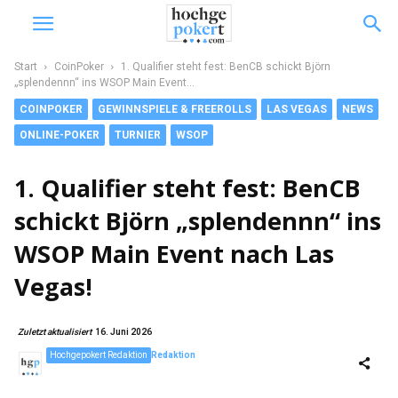
Start
CoinPoker
1. Qualifier steht fest: BenCB schickt Björn
„splendennn“ ins WSOP Main Event...
COINPOKER
GEWINNSPIELE & FREEROLLS
LAS VEGAS
NEWS
ONLINE-POKER
TURNIER
WSOP
1. Qualifier steht fest: BenCB
schickt Björn „splendennn“ ins
WSOP Main Event nach Las
Vegas!
Zuletzt aktualisiert
16. Juni 2026
Hochgepokert Redaktion
Redaktion