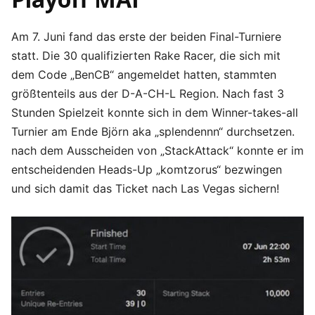
Am 7. Juni fand das erste der beiden Final-Turniere
statt. Die 30 qualifizierten Rake Racer, die sich mit
dem Code „BenCB“ angemeldet hatten, stammten
größtenteils aus der D-A-CH-L Region. Nach fast 3
Stunden Spielzeit konnte sich in dem Winner-takes-all
Turnier am Ende Björn aka „splendennn“ durchsetzen.
nach dem Ausscheiden von „StackAttack“ konnte er im
entscheidenden Heads-Up „komtzorus“ bezwingen
und sich damit das Ticket nach Las Vegas sichern!