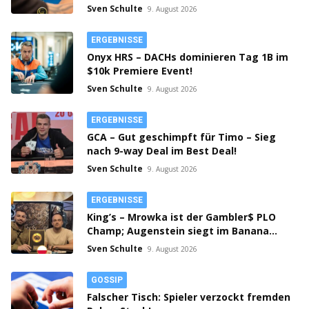
Bounties on Top!
Sven Schulte
9. August 2026
ERGEBNISSE
Onyx HRS – DACHs dominieren Tag 1B im
$10k Premiere Event!
Sven Schulte
9. August 2026
ERGEBNISSE
GCA – Gut geschimpft für Timo – Sieg
nach 9-way Deal im Best Deal!
Sven Schulte
9. August 2026
ERGEBNISSE
King’s – Mrowka ist der Gambler$ PLO
Champ; Augenstein siegt im Banana
Cup!
Sven Schulte
9. August 2026
GOSSIP
Falscher Tisch: Spieler verzockt fremden