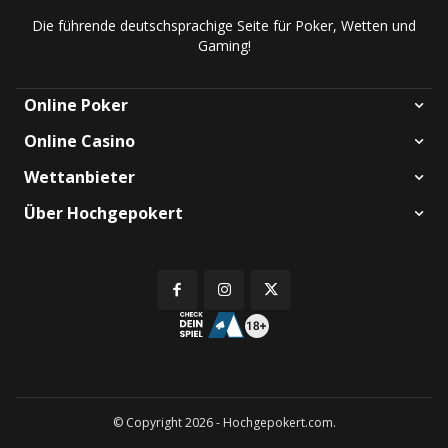
Die führende deutschsprachige Seite für Poker, Wetten und
Gaming!
Online Poker
Online Casino
Wettanbieter
Über Hochgepokert
© Copyright 2026 - Hochgepokert.com.