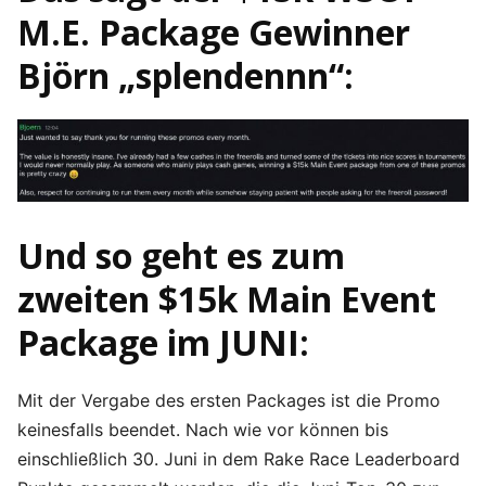
M.E. Package Gewinner
Björn „splendennn“:
Und so geht es zum
zweiten $15k Main Event
Package im JUNI:
Mit der Vergabe des ersten Packages ist die Promo
keinesfalls beendet. Nach wie vor können bis
einschließlich 30. Juni in dem Rake Race Leaderboard