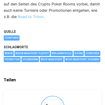
auf den Seiten des Crypto Poker Rooms vorbei, damit
euch keine Turniere oder Promotionen entgehen, wie
z.B. die
Road to Triton
.
QUELLE
COINPOKER
SCHLAGWORTE
BENCB
BENCB MAIN EVENT PLAYOFF
BENJAMIN ROLLE
BJÖRN
COINPOKER
PROMOTION
SPLENDENNN
WSOP MAIN EVENT
WSOP MAIN EVENT GIVEAWAY
Teilen