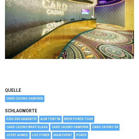
QUELLE
CARD CASINO SAMORIN
SCHLAGWORTE
€250.000 GARANTIE
ALIN TONTYA
BEER POKER TOUR
CARD CASINO BRATISLAVA
CARD CASINO SAMORIN
CARD CASINO SK
JOSEF AHMED
LIVE POKER
MAIN EVENT
POKER