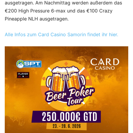
ausgetragen. Am Nachmittag werden außerdem das
€200 High Pressure 6-max und das €100 Crazy
Pineapple NLH ausgetragen.
Alle Infos zum Card Casino Samorin findet ihr hier.