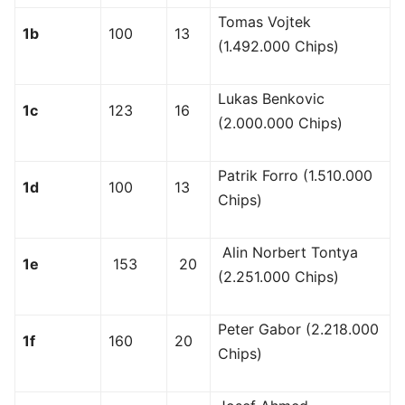
Tomas Vojtek
1b
100
13
(1.492.000 Chips)
Lukas Benkovic
1c
123
16
(2.000.000 Chips)
Patrik Forro (1.510.000
1d
100
13
Chips)
Alin Norbert Tontya
1e
153
20
(2.251.000 Chips)
Peter Gabor (2.218.000
1f
160
20
Chips)