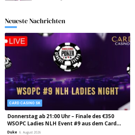
Neueste Nachrichten
CARD CASINO SK
Donnerstag ab 21:00 Uhr – Finale des €350
WSOPC Ladies NLH Event #9 aus dem Card
Casino SK!
Duke
6. August 2026