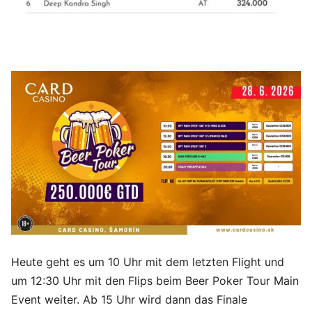
Heute geht es um 10 Uhr mit dem letzten Flight und
um 12:30 Uhr mit den Flips beim Beer Poker Tour Main
Event weiter. Ab 15 Uhr wird dann das Finale