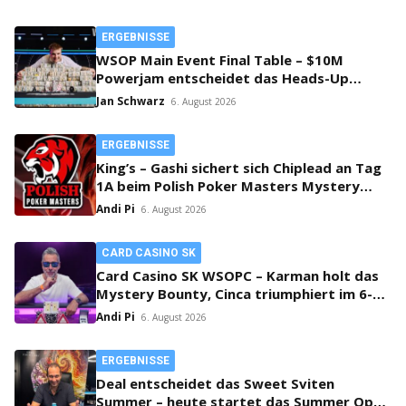
ERGEBNISSE
WSOP Main Event Final Table – $10M
Powerjam entscheidet das Heads-Up
zwischen Jumalon und Saaskilahti!
Jan Schwarz
6. August 2026
ERGEBNISSE
King’s – Gashi sichert sich Chiplead an Tag
1A beim Polish Poker Masters Mystery
Bounty!
Andi Pi
6. August 2026
CARD CASINO SK
Card Casino SK WSOPC – Karman holt das
Mystery Bounty, Cinca triumphiert im 6-
Max!
Andi Pi
6. August 2026
ERGEBNISSE
Deal entscheidet das Sweet Sviten
Summer – heute startet das Summer Open