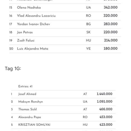
Tag 1G: