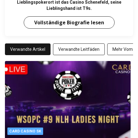
Lieblingspokerort ist das Casino Schenefeld, seine
Lieblingshand ist T9s.
Vollständige Biografie lesen
Verwandte Artikel
Verwandte Leitfäden
Mehr Vom Au
CARD CASINO SK