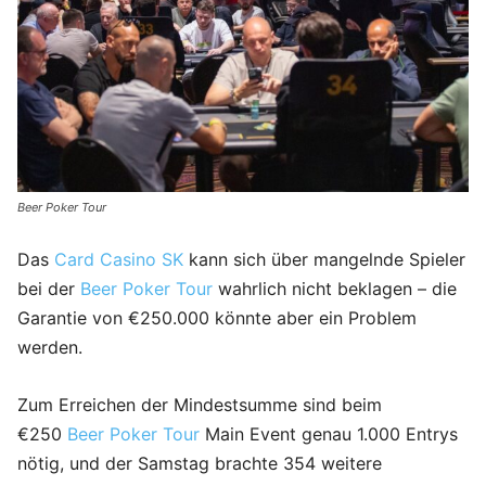
Beer Poker Tour
Das
Card Casino SK
kann sich über mangelnde Spieler
bei der
Beer Poker Tour
wahrlich nicht beklagen – die
Garantie von €250.000 könnte aber ein Problem
werden.
Zum Erreichen der Mindestsumme sind beim
€250
Beer Poker Tour
Main Event genau 1.000 Entrys
nötig, und der Samstag brachte 354 weitere