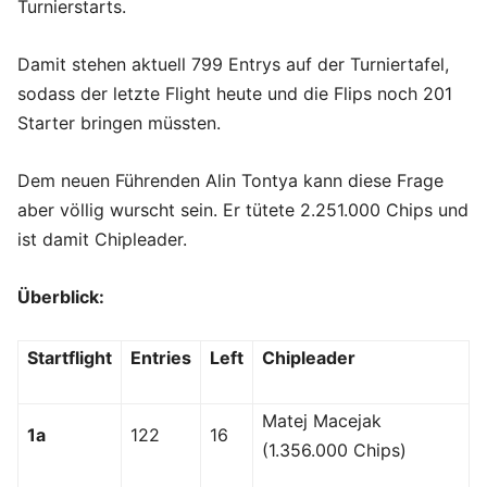
Turnierstarts.
Damit stehen aktuell 799 Entrys auf der Turniertafel,
sodass der letzte Flight heute und die Flips noch 201
Starter bringen müssten.
Dem neuen Führenden Alin Tontya kann diese Frage
aber völlig wurscht sein. Er tütete 2.251.000 Chips und
ist damit Chipleader.
Überblick:
Startflight
Entries
Left
Chipleader
Matej Macejak
1a
122
16
(1.356.000 Chips)