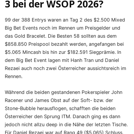
3 bei der WSOP 2026?
99 der 388 Entrys waren an Tag 2 des $2.500 Mixed
Big Bet Events noch im Rennen um Preisgelder und
das Gold Bracelet. Die Besten 58 sollten aus dem
$858.850 Preispool bezahlt werden, angefangen bei
$5.065 Mincash bis hin zur $182.591 Siegprämie. In
dem Big Bet Event lagen mit Hanh Tran und Daniel
Rezaei auch noch zwei Österreicher aussichtsreich im
Rennen.
Während die beiden gestandenen Pokerspieler John
Racener und James Obst auf der Soft- bzw. der
Stone-Bubble herausflogen, schafften die beiden
Österreicher den Sprung ITM. Danach ging es dann
jedoch nicht allzu deep in die Nähe der letzten Tische.
Für Daniel Rezaei war auf Rang 49 ($5.065) Schluss,