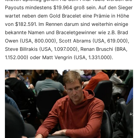
Payouts mindestens $19.964 groß sein. Auf den Sieger
wartet neben dem Gold Bracelet eine Prämie in Höhe
von $182.591. Im Rennen darum sind weiterhin einige
bekannte Namen und Braceletgewinner wie z.B. Brad
Owen (USA, 800.000), Scott Abrams (USA, 619.000),
Steve Billrakis (USA, 1.097.000), Renan Bruschi (BRA,
1.152.000) oder Matt Vengrin (USA, 1.331.000).