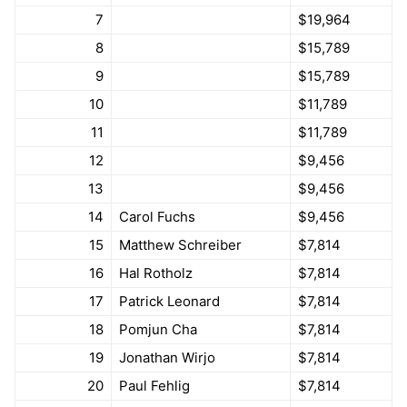
7
$19,964
8
$15,789
9
$15,789
10
$11,789
11
$11,789
12
$9,456
13
$9,456
14
Carol Fuchs
$9,456
15
Matthew Schreiber
$7,814
16
Hal Rotholz
$7,814
17
Patrick Leonard
$7,814
18
Pomjun Cha
$7,814
19
Jonathan Wirjo
$7,814
20
Paul Fehlig
$7,814