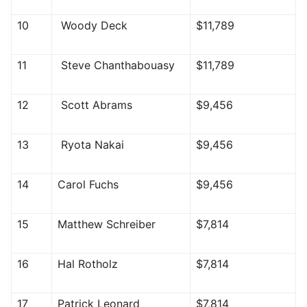
10
Woody Deck
$11,789
11
Steve Chanthabouasy
$11,789
12
Scott Abrams
$9,456
13
Ryota Nakai
$9,456
14
Carol Fuchs
$9,456
15
Matthew Schreiber
$7,814
16
Hal Rotholz
$7,814
17
Patrick Leonard
$7,814