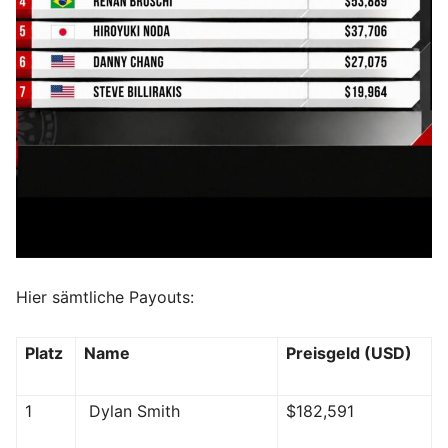
Hier sämtliche Payouts:
Platz
Name
Preisgeld (USD)
1
Dylan Smith
$182,591