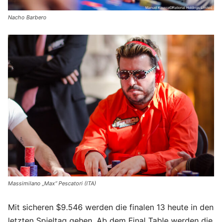
Nacho Barbero
Massimilano „Max“ Pescatori (ITA)
Mit sicheren $9.546 werden die finalen 13 heute in den
letzten Spieltag gehen. Ab dem Final Table werden die