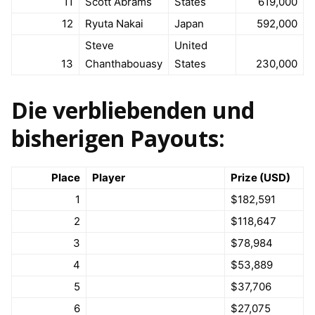
11
Scott Abrams
States
619,000
12
Ryuta Nakai
Japan
592,000
Steve
United
13
Chanthabouasy
States
230,000
Die verbliebenden und
bisherigen Payouts:
Place
Player
Prize (USD)
1
$182,591
2
$118,647
3
$78,984
4
$53,889
5
$37,706
6
$27,075