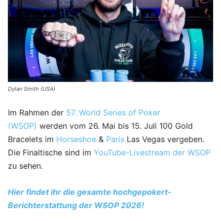
Dylan Smith (USA)
Im Rahmen der
57. World Series of Poker
(WSOP)
werden vom 26. Mai bis 15. Juli 100 Gold
Bracelets im
Horseshoe
&
Paris
Las Vegas vergeben.
Die Finaltische sind im
YouTube-Livestream der WSOP
zu sehen.
Hier findet ihr die gesamte hochgepokert-
Berichterstattung der WSOP 2026!