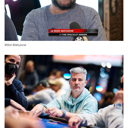
Mike Matusow