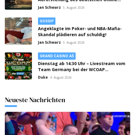
Poker Rooms?!
Jan Schwarz
5. August 2026
GOSSIP
Angeklagte im Poker- und NBA-Mafia-
Skandal plädieren auf schuldig!
Jan Schwarz
5. August 2026
GRAND CASINO AŠ
Dienstag ab 14:30 Uhr – Livestream vom
Team Germany bei der WCOAP
Manchester 2026!
Duke
4. August 2026
Neueste Nachrichten