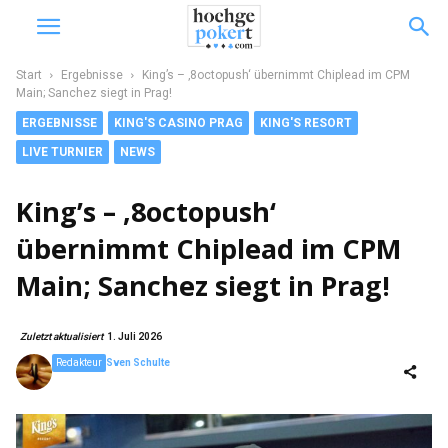
Start
Ergebnisse
King’s – ‚8octopush‘ übernimmt Chiplead im CPM
Main; Sanchez siegt in Prag!
ERGEBNISSE
KING'S CASINO PRAG
KING'S RESORT
LIVE TURNIER
NEWS
King’s – ‚8octopush‘
übernimmt Chiplead im CPM
Main; Sanchez siegt in Prag!
Zuletzt aktualisiert
1. Juli 2026
Redakteur
Sven Schulte