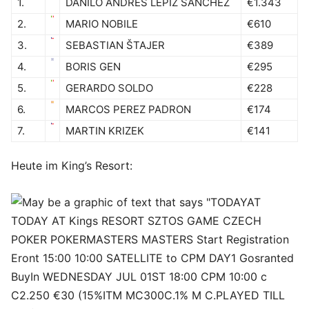
1.
DANILO ANDRES LEPIZ SANCHEZ
€1.343
2.
MARIO NOBILE
€610
3.
SEBASTIAN ŠTAJER
€389
4.
BORIS GEN
€295
5.
GERARDO SOLDO
€228
6.
MARCOS PEREZ PADRON
€174
7.
MARTIN KRIZEK
€141
Heute im King’s Resort: