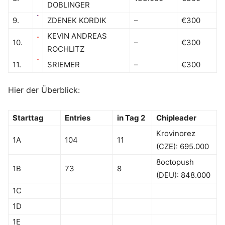
DOBLINGER
9.
ZDENEK KORDIK
–
€300
KEVIN ANDREAS
10.
–
€300
ROCHLITZ
11.
SRIEMER
–
€300
Hier der Überblick:
Starttag
Entries
in Tag 2
Chipleader
Krovinorez
1A
104
11
(CZE): 695.000
8octopush
1B
73
8
(DEU): 848.000
1C
1D
1E