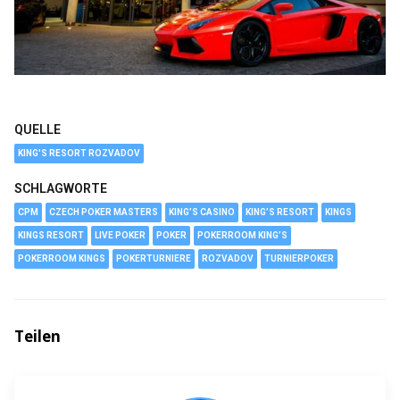
QUELLE
KING'S RESORT ROZVADOV
SCHLAGWORTE
CPM
CZECH POKER MASTERS
KING’S CASINO
KING’S RESORT
KINGS
KINGS RESORT
LIVE POKER
POKER
POKERROOM KING’S
POKERROOM KINGS
POKERTURNIERE
ROZVADOV
TURNIERPOKER
Teilen