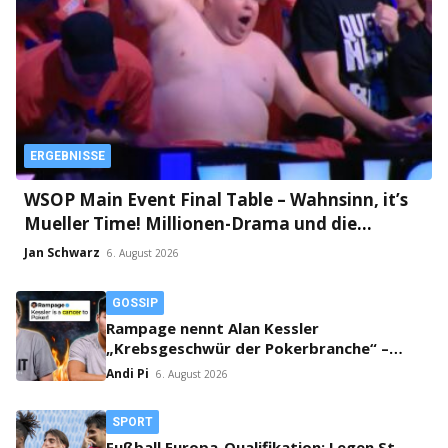
ERGEBNISSE
WSOP Main Event Final Table – Wahnsinn, it’s
Mueller Time! Millionen-Drama und die
finnische Faust an Tag 2!
Jan Schwarz
6. August 2026
GOSSIP
Rampage nennt Alan Kessler
„Krebsgeschwür der Pokerbranche“ –
Streit auf X eskaliert!
Andi Pi
6. August 2026
SPORT
Fußball Europa-Qualifikation: Legen St.