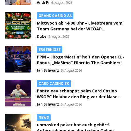
Streit auf X eskaliert!
Andi Pi
6. August 2026
GRAND CASINO AŠ
Mittwoch ab 14:00 Uhr – Livestream vom
Team Germany bei der WCOAP
Manchester 2026!
Duke
5. August 2026
ERGEBNISSE
PPM – „RogerMartin“ holt den Opener CL-
Bonus, „Ma5imo“ führt in The Gamblers
PLO Championship!
Jan Schwarz
5. August 2026
CARD CASINO SK
Pantaleev schnappt beim Card Casino
WSOPC Holubov den Ring vor der Nase
weg! 3-fach Action in Samorin!
Jan Schwarz
5. August 2026
NEWS
unmasked.poker hat euch gehört!
Auferstehung des deutschen Online