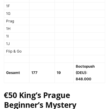
1F
1G
Prag
1H
1I
1J
Flip & Go
8octopush
Gesamt
177
19
(DEU):
848.000
€50 King’s Prague
Beginner’s Mystery