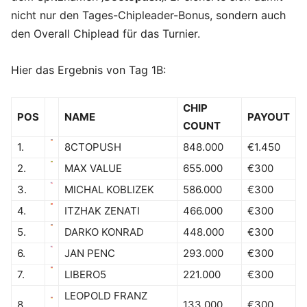
nicht nur den Tages-Chipleader-Bonus, sondern auch
den Overall Chiplead für das Turnier.
Hier das Ergebnis von Tag 1B:
CHIP
POS
NAME
PAYOUT
COUNT
1.
8CTOPUSH
848.000
€1.450
2.
MAX VALUE
655.000
€300
3.
MICHAL KOBLIZEK
586.000
€300
4.
ITZHAK ZENATI
466.000
€300
5.
DARKO KONRAD
448.000
€300
6.
JAN PENC
293.000
€300
7.
LIBERO5
221.000
€300
LEOPOLD FRANZ
8.
133.000
€300