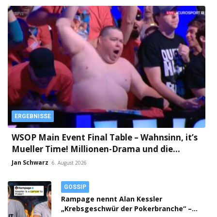
ERGEBNISSE
WSOP Main Event Final Table – Wahnsinn, it’s
Mueller Time! Millionen-Drama und die
finnische Faust an Tag 2!
Jan Schwarz
6. August 2026
GOSSIP
Rampage nennt Alan Kessler
„Krebsgeschwür der Pokerbranche“ –