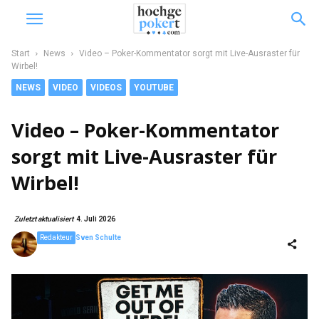
Start
News
Video – Poker-Kommentator sorgt mit Live-Ausraster für
Wirbel!
NEWS
VIDEO
VIDEOS
YOUTUBE
Video – Poker-Kommentator
sorgt mit Live-Ausraster für
Wirbel!
Zuletzt aktualisiert
4. Juli 2026
Redakteur
Sven Schulte