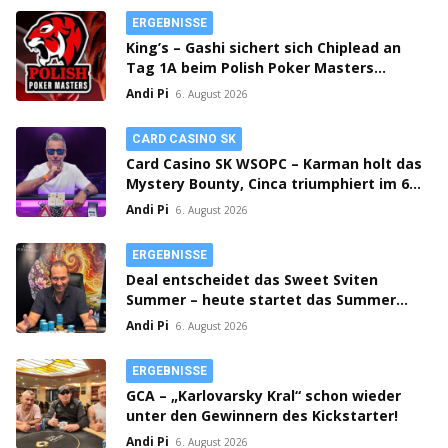
ERGEBNISSE
King’s – Gashi sichert sich Chiplead an
Tag 1A beim Polish Poker Masters
Mystery Bounty!
Andi Pi
6. August 2026
CARD CASINO SK
Card Casino SK WSOPC – Karman holt das
Mystery Bounty, Cinca triumphiert im 6-
Max!
Andi Pi
6. August 2026
ERGEBNISSE
Deal entscheidet das Sweet Sviten
Summer – heute startet das Summer
Open Bounty!
Andi Pi
6. August 2026
ERGEBNISSE
GCA – „Karlovarsky Kral“ schon wieder
unter den Gewinnern des Kickstarter!
Andi Pi
6. August 2026