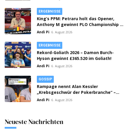
ERGEBNISSE
King’s PPM: Petraru holt das Opener,
Anthony M gewinnt PLO Championship –
Prag spielt Flight 1C Million Crown!
Andi Pi
6. August 2026
ERGEBNISSE
Rekord-Goliath 2026 – Damon Burch-
Hyson gewinnt £365.520 im Goliath!
Andi Pi
6. August 2026
GOSSIP
Rampage nennt Alan Kessler
„Krebsgeschwür der Pokerbranche“ –
Streit auf X eskaliert!
Andi Pi
6. August 2026
Neueste Nachrichten