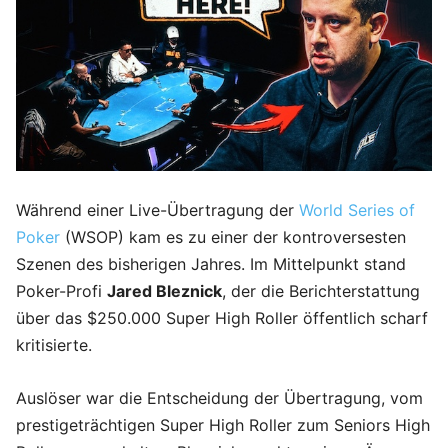
Während einer Live-Übertragung der
World Series of
Poker
(WSOP) kam es zu einer der kontroversesten
Szenen des bisherigen Jahres. Im Mittelpunkt stand
Poker-Profi
Jared Bleznick
, der die Berichterstattung
über das $250.000 Super High Roller öffentlich scharf
kritisierte.
Auslöser war die Entscheidung der Übertragung, vom
prestigeträchtigen Super High Roller zum Seniors High