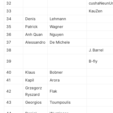
32
cushaNeunUn
33
KauZen
34
Denis
Lehmann
35
Patrick
Wagner
36
Anh Quan
Nguyen
37
Alessandro
De Michele
38
J. Barrel
39
B-fly
40
Klaus
Bobner
41
Kapil
Arora
Grzegorz
42
Flak
Ryszard
43
Georgios
Toumpoulis