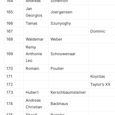
164
Andreas
Scheirich
Jan
165
Joergensen
Georgios
166
Tamas
Szunyoghy
167
Dominic
168
Waldemar
Weber
Remy
169
Anthonie
Schouwenaar
Leo
170
Romain
Poutier
171
Koyritas
172
Taylor’s XX
173
Hubert
Kerschbaumsteiner
Andreas
174
Backhaus
Christian
175
Sherif
Berisha