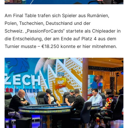
Am Final Table trafen sich Spieler aus Rumänien,
Polen, Tschechien, Deutschland und der
Schweiz. „PassionForCards“ startete als Chipleader in
die Entscheidung, der am Ende auf Platz 4 aus dem
Turnier musste – €18.250 konnte er hier mitnehmen.