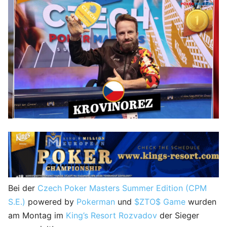
Bei der
Czech Poker Masters Summer Edition (CPM
S.E.)
powered by
Pokerman
und
$ZTO$ Game
wurden
am Montag im
King’s Resort Rozvadov
der Sieger