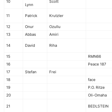
10
Scott
Lynn
11
Patrick
Krutzler
12
Onur
Ozullu
13
Abbas
Amiri
14
David
Riha
15
RMN66
16
Peace 187
17
Stefan
Frei
18
face
19
P.O. Ritze
20
Oli-Omaha
21
BEDLSTEIN