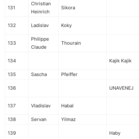
Christian
131
Sikora
Heinrich
132
Ladislav
Koky
Philippe
133
Thourain
Claude
134
Kajik Kajik
135
Sascha
Pfeiffer
136
UNAVENEJ
137
Vladislav
Habal
138
Servan
Yilmaz
139
Haby