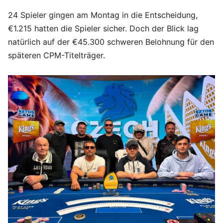
24 Spieler gingen am Montag in die Entscheidung,
€1.215 hatten die Spieler sicher. Doch der Blick lag
natürlich auf der €45.300 schweren Belohnung für den
späteren CPM-Titelträger.