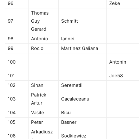
96
Zeke
Thomas
97
Guy
Schmitt
Gerard
98
Antonio
Iannei
99
Rocio
Martinez Galiana
100
Antonín
101
Joe58
102
Sinan
Seremetli
Patrick
103
Cacaleceanu
Artur
104
Vasile
Bicu
105
Peter
Basner
Arkadiusz
106
Sodkiewicz