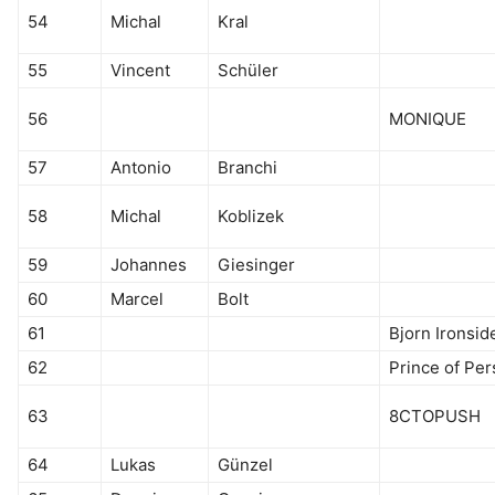
54
Michal
Kral
55
Vincent
Schüler
56
MONIQUE
57
Antonio
Branchi
58
Michal
Koblizek
59
Johannes
Giesinger
60
Marcel
Bolt
61
Bjorn Ironsid
62
Prince of Per
63
8CTOPUSH
64
Lukas
Günzel