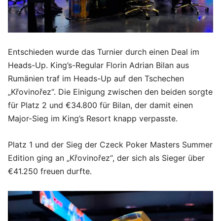
Entschieden wurde das Turnier durch einen Deal im
Heads-Up. King’s-Regular Florin Adrian Bilan aus
Rumänien traf im Heads-Up auf den Tschechen
„Křovinořez“. Die Einigung zwischen den beiden sorgte
für Platz 2 und €34.800 für Bilan, der damit einen
Major-Sieg im King’s Resort knapp verpasste.
Platz 1 und der Sieg der Czeck Poker Masters Summer
Edition ging an „Křovinořez“, der sich als Sieger über
€41.250 freuen durfte.