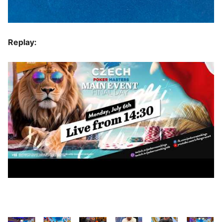
Replay: