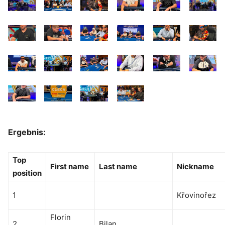
Ergebnis:
Top
First name
Last name
Nickname
position
1
Křovinořez
Florin
2
Bilan