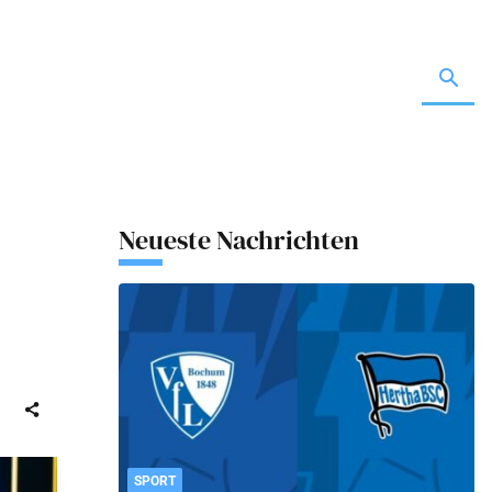
Neueste Nachrichten
SPORT