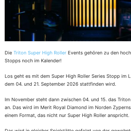
Die
Triton Super High Roller
Events gehören zu den hochk
Stopps noch im Kalender!
Los geht es mit dem Super High Roller Series Stopp im L
dem 04. und 21. September 2026 stattfinden wird.
Im November steht dann zwischen 04. und 15. das Triton 
an. Das wird im Merit Royal Diamond im Norden Zyperns v
einem Format, das nicht nur Super High Roller anspricht.
Das wird in gleicher Spielstätte gefolgt von der gewohn