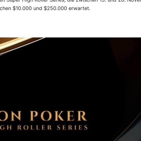
schen $10.000 und $250.000 erwartet.