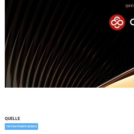
QUELLE
TRITON POKER SERIES