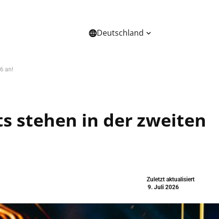
Deutschland
HANNEL
ÜBER UNS
26 an!
ts stehen in der zweiten
Zuletzt aktualisiert
9. Juli 2026