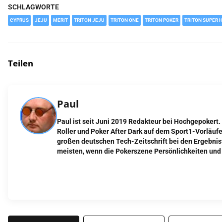
SCHLAGWORTE
CYPRUS
JEJU
MERIT
TRITON JEJU
TRITON ONE
TRITON POKER
TRITON SUPER H
Teilen
Paul
Paul ist seit Juni 2019 Redakteur bei Hochgepoker
Roller und Poker After Dark auf dem Sport1-Vorläuf
großen deutschen Tech-Zeitschrift bei den Ergebnis
meisten, wenn die Pokerszene Persönlichkeiten und 