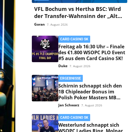
VFL Bochum vs Hertha BSC: Wird
der Transfer-Wahnsinn der „Alten
Dame“ zum Verhängnis?
Goran
7. August 2026
CARD CASINO SK
Freitag ab 16:30 Uhr – Finale
des €1.800 WSOPC PLO Event
#5 aus dem Card Casino SK!
Duke
7. August 2026
ERGEBNISSE
Schirnin schnappt sich den
1B Chipleader Bonus im
Polish Poker Masters MB
M.E.!
Jan Schwarz
7. August 2026
CARD CASINO SK
Westerlund schnappt sich
WSOPC Ladies Ring, Molnar