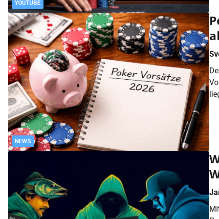
YOUTUBE
P
a
Sv
De
Vo
li
da
Sy
NEWS
W
W
Ja
Mi