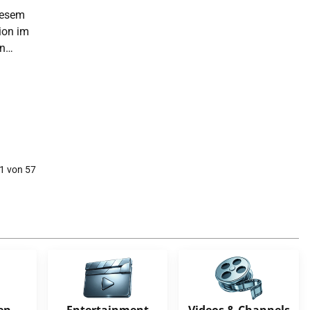
iesem
ion im
n
Cash
en
 1 von 57