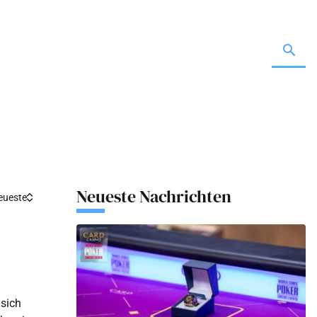
Neueste Nachrichten
eueste
 sich