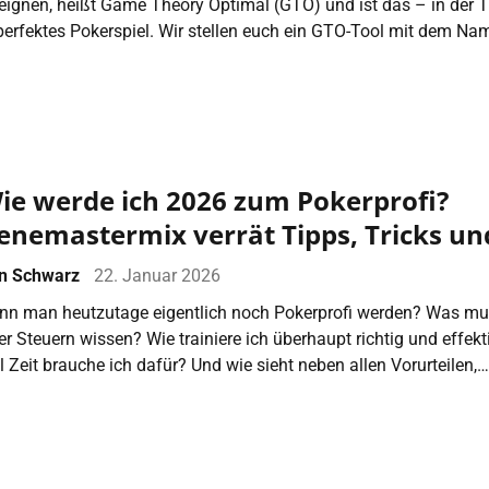
eignen, heißt Game Theory Optimal (GTO) und ist das – in der T
perfektes Pokerspiel. Wir stellen euch ein GTO-Tool mit dem Na
O-Strategy vor!Was ist GTO?GTO, kurz Game Theory Optimal, ist
thematisch perfekte Spielweise beim Poker. Solver-Software ma
 jeden lernbar. […]
ie werde ich 2026 zum Pokerprofi?
enemastermix verrät Tipps, Tricks un
ie sein Weg aussah! (Video inside)
n Schwarz
22. Januar 2026
nn man heutzutage eigentlich noch Pokerprofi werden? Was mu
er Steuern wissen? Wie trainiere ich überhaupt richtig und effekt
el Zeit brauche ich dafür? Und wie sieht neben allen Vorurteilen,
egesfeiern, Downswings eigentlich die Realität als Pokerpro aus?
esen Fragen widmet sich Rene „Renemastermix“ Majed auf sei
uTube-Channel in seinem jüngsten Video!Renemastermix […]