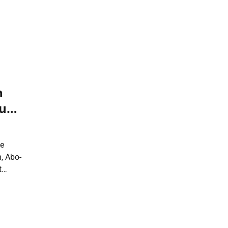
egie
ko,
optimal
n
zu
ne
, Abo-
t
eigenen