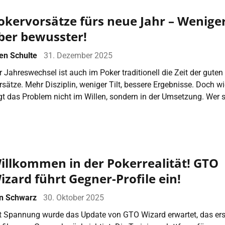
okervorsätze fürs neue Jahr – Weniger
ber bewusster!
en Schulte
31. Dezember 2025
r Jahreswechsel ist auch im Poker traditionell die Zeit der guten
rsätze. Mehr Disziplin, weniger Tilt, bessere Ergebnisse. Doch wi
egt das Problem nicht im Willen, sondern in der Umsetzung. Wer s
s neue Jahr im Poker wirklich verbessern will, sollte nicht an den
mptomen herumdoktern, sondern an den Grundlagen arbeiten. Vi
illkommen in der Pokerrealität! GTO
izard führt Gegner-Profile ein!
n Schwarz
30. Oktober 2025
t Spannung wurde das Update von GTO Wizard erwartet, das er