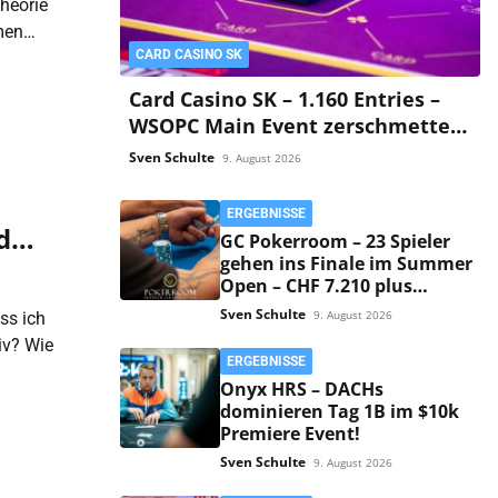
heorie
men
CARD CASINO SK
 die
cht sie
Card Casino SK – 1.160 Entries –
WSOPC Main Event zerschmettert
Garantie!
Sven Schulte
9. August 2026
ERGEBNISSE
d
GC Pokerroom – 23 Spieler
gehen ins Finale im Summer
Open – CHF 7.210 plus
Bounties on Top!
Sven Schulte
9. August 2026
ss ich
iv? Wie
ERGEBNISSE
Onyx HRS – DACHs
 All
dominieren Tag 1B im $10k
nem
Premiere Event!
Sven Schulte
9. August 2026