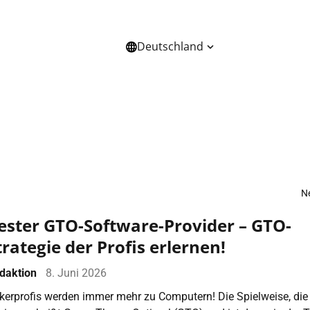
Deutschland
HANNEL
ÜBER UNS
N
ester GTO-Software-Provider – GTO-
trategie der Profis erlernen!
daktion
8. Juni 2026
kerprofis werden immer mehr zu Computern! Die Spielweise, die