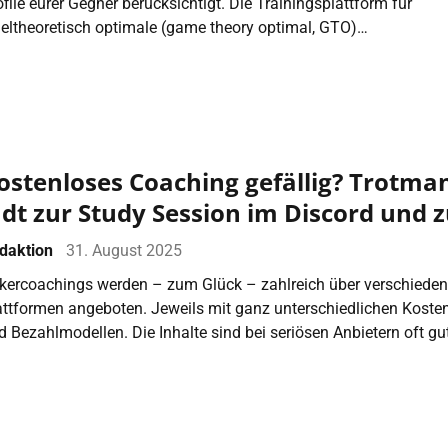
ofile eurer Gegner berücksichtigt. Die Trainingsplattform für
ieltheoretisch optimale (game theory optimal, GTO)
kerentscheidungen ist weltweit dafür bekannt mit der GTO-Strat
nexploitable“ zu sein. Genauso war es aber auch immer ein Man
ss man mit „GTO“ immer nur spieltheoretisch optimal, aber nie 
 […]
ostenloses Coaching gefällig? Trotma
ädt zur Study Session im Discord und 
en CoinPoker Study Shorts ein!
daktion
31. August 2025
kercoachings werden – zum Glück – zahlreich über verschiede
attformen angeboten. Jeweils mit ganz unterschiedlichen Kosten
d Bezahlmodellen. Die Inhalte sind bei seriösen Anbietern oft gu
rukturiert und ermöglichen richtig in die Tiefe zu gehen und am 
me erfolgreich zu arbeiten. Manch einem fehlt allerdings die
rsönliche Komponente, eine Study Group oder schlicht […]