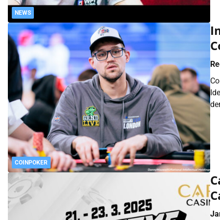
NEWS
I
C
Re
Co
Id
de
se
Ti
$1
COINPOKER
C
C
C
Ja