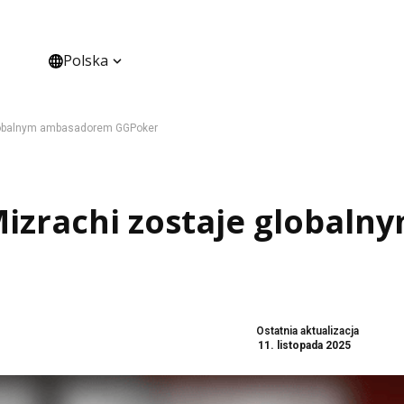
Polska
 NAS
 globalnym ambasadorem GGPoker
Mizrachi zostaje globaln
Ostatnia aktualizacja
11. listopada 2025