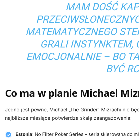
MAM DOŚĆ KAP
PRZECIWSŁONECZNYC
MATEMATYCZNEGO STERO
GRALI INSTYNKTEM, 
EMOCJONALNIE – BO TA
BYĆ R
Co ma w planie Michael Miz
Jedno jest pewne, Michael „The Grinder” Mizrachi nie b
najbliższe miesiące potwierdza skalę zaangażowania:
Estonia
: No Filter Poker Series – seria skierowana do m