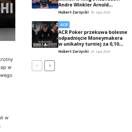
Andre Winkler Arnold
wygrywa po 16-godzinnym
Hubert Zarzycki
30. lipca 2026
maratonie
ACR
ACR Poker przekuwa bolesne
odpadnięcie Moneymakera
w unikalny turniej za 0,10
USD
Hubert Zarzycki
29. lipca 2026
krotny
tap w
żowego
li w
.