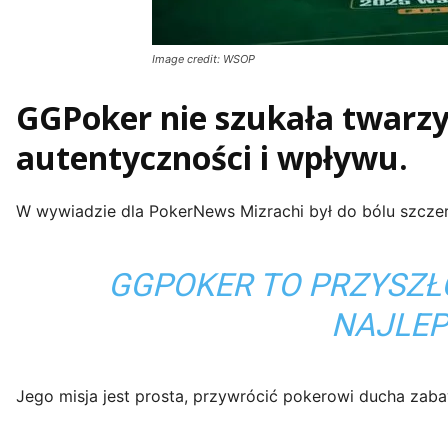
Image credit: WSOP
GGPoker nie szukała twarzy 
autentyczności i wpływu.
W wywiadzie dla PokerNews Mizrachi był do bólu szczer
GGPOKER TO PRZYSZŁO
NAJLEP
Jego misja jest prosta, przywrócić pokerowi ducha zab