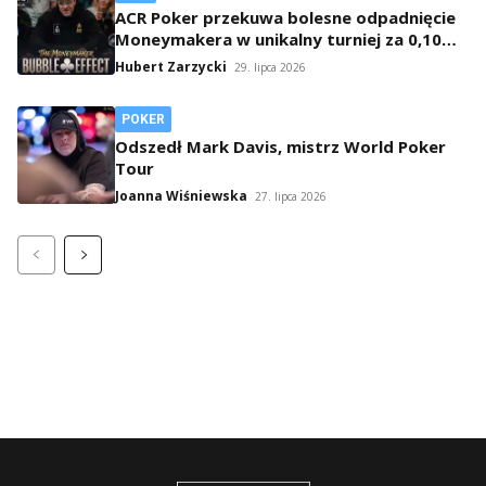
ACR Poker przekuwa bolesne odpadnięcie
Moneymakera w unikalny turniej za 0,10
USD
Hubert Zarzycki
29. lipca 2026
POKER
Odszedł Mark Davis, mistrz World Poker
Tour
Joanna Wiśniewska
27. lipca 2026