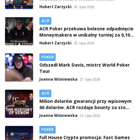
wygrywa po 16-godzinnym maratonie
Hubert Zarzycki
30. lipca 2026
ACR
ACR Poker przekuwa bolesne odpadnięcie
Moneymakera w unikalny turniej za 0,10
USD
Hubert Zarzycki
29. lipca 2026
POKER
Odszedł Mark Davis, mistrz World Poker
Tour
Joanna Wiśniewska
27. lipca 2026
ACR
Milion dolarów gwarancji przy wpisowym
66 dolarów. ACR rozdaje bounty za sto
tysięcy
Joanna Wiśniewska
23. lipca 2026
POKER
Full House Crypto promocja: Fast Games