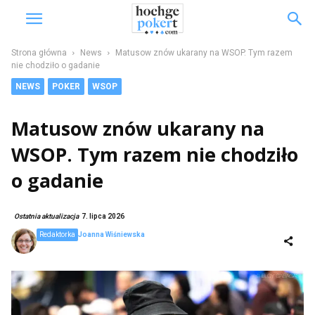
Strona główna
News
Matusow znów ukarany na WSOP. Tym razem
nie chodziło o gadanie
NEWS
POKER
WSOP
Matusow znów ukarany na
WSOP. Tym razem nie chodziło
o gadanie
Ostatnia aktualizacja
7. lipca 2026
Redaktorka
Joanna Wiśniewska