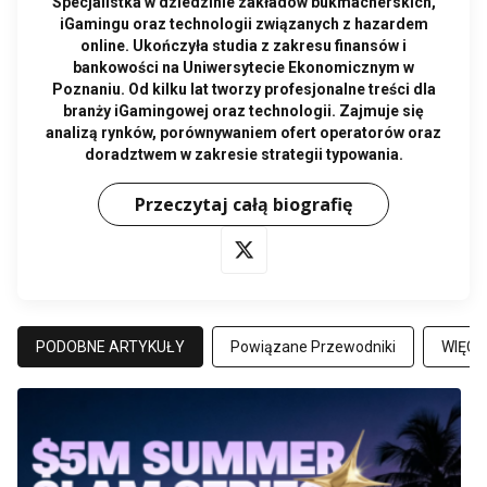
Specjalistka w dziedzinie zakładów bukmacherskich,
iGamingu oraz technologii związanych z hazardem
online. Ukończyła studia z zakresu finansów i
bankowości na Uniwersytecie Ekonomicznym w
Poznaniu. Od kilku lat tworzy profesjonalne treści dla
branży iGamingowej oraz technologii. Zajmuje się
analizą rynków, porównywaniem ofert operatorów oraz
doradztwem w zakresie strategii typowania.
Przeczytaj całą biografię
PODOBNE ARTYKUŁY
Powiązane Przewodniki
WIĘCE