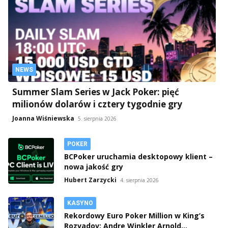
NEWS
Summer Slam Series w Jack Poker: pięć
milionów dolarów i cztery tygodnie gry
Joanna Wiśniewska
5. sierpnia 2026
POKER
BCPoker uruchamia desktopowy klient –
nowa jakość gry
Hubert Zarzycki
4. sierpnia 2026
KASYNO
Rekordowy Euro Poker Million w King’s
Rozvadov: Andre Winkler Arnold