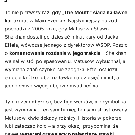
To nie pierwszy raz, gdy
„The Mouth” siada na ławce
kar
akurat w Main Evencie. Najsłynniejszy epizod
pochodzi z 2005 roku, gdy Matusow i Shawn
Sheikhan dostali po dziesięć minut kary od Jacka
Effela, wówczas jednego z dyrektorów WSOP. Poszło
o
komentowanie rozdania w jego trakcie
– Sheikhan
walnął w stół po spasowaniu, Matusow wybuchnął, a
wymiana zdań szybko się zaogniła. Effel ostudził
emocje krótko: obaj na ławkę na dziesięć minut, a
jedno słowo więcej i będzie dwadzieścia.
Tym razem obyło się bez fajerwerków, ale symbolika
jest wymowna. Ten sam turniej, ten sam sfrustrowany
Matusow, dwie dekady różnicy. Historia w pokerze
lubi zataczać koło – a przy okazji przypomina, że
nawet
weterani grywający o najwyższe stawki