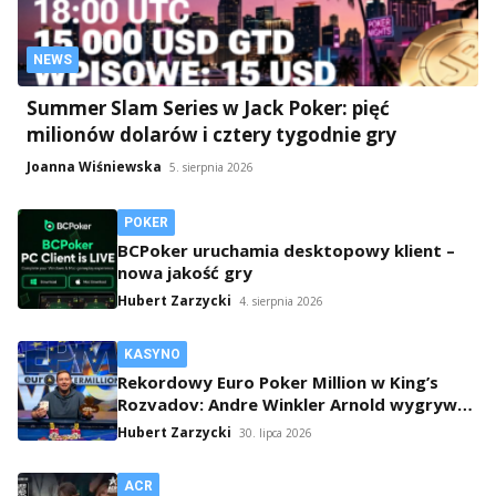
NEWS
Summer Slam Series w Jack Poker: pięć
milionów dolarów i cztery tygodnie gry
Joanna Wiśniewska
5. sierpnia 2026
POKER
BCPoker uruchamia desktopowy klient –
nowa jakość gry
Hubert Zarzycki
4. sierpnia 2026
KASYNO
Rekordowy Euro Poker Million w King’s
Rozvadov: Andre Winkler Arnold wygrywa
po 16-godzinnym maratonie
Hubert Zarzycki
30. lipca 2026
ACR