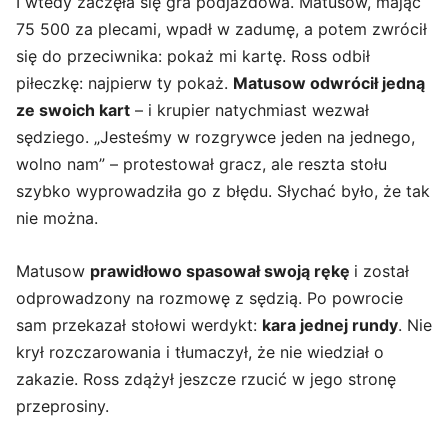
I wtedy zaczęła się gra podjazdowa. Matusow, mając
75 500 za plecami, wpadł w zadumę, a potem zwrócił
się do przeciwnika: pokaż mi kartę. Ross odbił
piłeczkę: najpierw ty pokaż.
Matusow odwrócił jedną
ze swoich kart
– i krupier natychmiast wezwał
sędziego. „Jesteśmy w rozgrywce jeden na jednego,
wolno nam” – protestował gracz, ale reszta stołu
szybko wyprowadziła go z błędu. Słychać było, że tak
nie można.
Matusow
prawidłowo spasował swoją rękę
i został
odprowadzony na rozmowę z sędzią. Po powrocie
sam przekazał stołowi werdykt:
kara jednej rundy
. Nie
krył rozczarowania i tłumaczył, że nie wiedział o
zakazie. Ross zdążył jeszcze rzucić w jego stronę
przeprosiny.