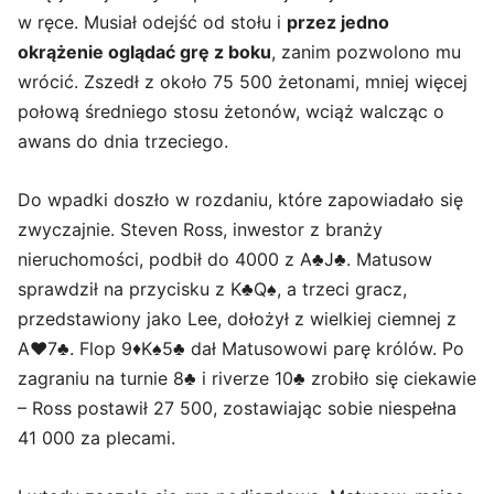
w ręce. Musiał odejść od stołu i
przez jedno
okrążenie oglądać grę z boku
, zanim pozwolono mu
wrócić. Zszedł z około 75 500 żetonami, mniej więcej
połową średniego stosu żetonów, wciąż walcząc o
awans do dnia trzeciego.
Do wpadki doszło w rozdaniu, które zapowiadało się
zwyczajnie. Steven Ross, inwestor z branży
nieruchomości, podbił do 4000 z A♣J♣. Matusow
sprawdził na przycisku z K♣Q♠, a trzeci gracz,
przedstawiony jako Lee, dołożył z wielkiej ciemnej z
A♥7♣. Flop 9♦K♠5♣ dał Matusowowi parę królów. Po
zagraniu na turnie 8♣ i riverze 10♣ zrobiło się ciekawie
– Ross postawił 27 500, zostawiając sobie niespełna
41 000 za plecami.