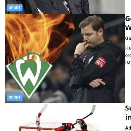
SPORT
G
W
r
Go
Ha
or
is
He
we
Si
SPORT
S
i
w
Ad