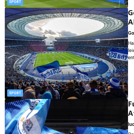
SPORT
G
A
Go
Ha
le
en
Sp
re
Qu
SPORT
F
A
lu