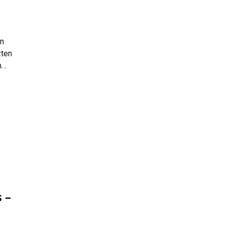
en
zten
n
die
 –