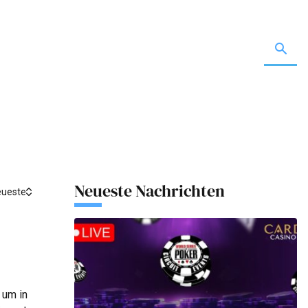
Neueste Nachrichten
eueste
, um in