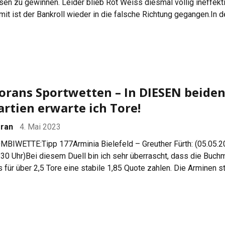
sen zu gewinnen. Leider blieb Rot Weiss diesmal völlig ineffekt
mit ist der Bankroll wieder in die falsche Richtung gegangen.In de
ga finden heute Nachtmittag 2 wichtige Spiele statt. Am Millantor
.Pauli den Aufstieg klarmachen und die Rückkehr in die […]
orans Sportwetten – In DIESEN beide
artien erwarte ich Tore!
ran
4. Mai 2023
MBIWETTE:Tipp 177Arminia Bielefeld – Greuther Fürth: (05.05.2
.30 Uhr)Bei diesem Duell bin ich sehr überrascht, dass die Buch
s für über 2,5 Tore eine stabile 1,85 Quote zahlen. Die Arminen 
tten im Abstiegskampf und die letzten Partien waren immer sehr
d vor allen Dingen torreich. So gingen bei Bielefeld die letzten 8
lesamt […]