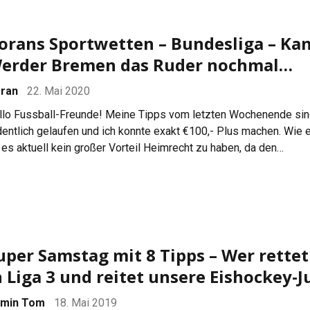
orans Sportwetten – Bundesliga – Ka
erder Bremen das Ruder nochmal
umreißen?
ran
22. Mai 2020
llo Fussball-Freunde! Meine Tipps vom letzten Wochenende si
dentlich gelaufen und ich konnte exakt €100,- Plus machen. Wie 
t es aktuell kein großer Vorteil Heimrecht zu haben, da den
immannschaften vor leeren Rängen einfach die letzten Prozente 
lche sie ansonsten haben, wenn sie von ihren Fans in bestimmt
tuationen nochmal angepeitscht werden. So […]
uper Samstag mit 8 Tipps – Wer rettet
n Liga 3 und reitet unsere Eishockey-
eiter auf die Welle gegen Kanada?
min Tom
18. Mai 2019