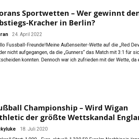
orans Sportwetten – Wer gewinnt de
bstiegs-Kracher in Berlin?
ran
24. April 2022
llo Fussball-Freunde!Meine Außenseiter-Wette auf die „Red Devi
ider nicht aufgegangen, da die „Gunners“ das Match mit 3:1 für si
tscheiden konnten. Dennoch war ich zufrieden mit der Wette, da 
iel auf Augenhöhe war und die 2,49 DnB-Quote auch easy hätte
inkommen können. Beim Stand von 1:2 traf United einmal den
erbalken, verschoss in der […]
ußball Championship – Wird Wigan
thletic der größte Wettskandal Engla
ckyluke
18. Juli 2020