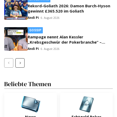
Rekord-Goliath 2026: Damon Burch-Hyson
gewinnt £365.520 im Goliath
Andi Pi
6. August 2026
GOSSIP
Rampage nennt Alan Kessler
„Krebsgeschwür der Pokerbranche“ –
Streit auf X eskaliert!
Andi Pi
6. August 2026
Beliebte Themen
News
Echtgeld Poker