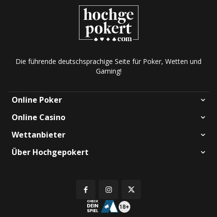
Die führende deutschsprachige Seite für Poker, Wetten und
Gaming!
Online Poker
Online Casino
Wettanbieter
Über Hochgepokert