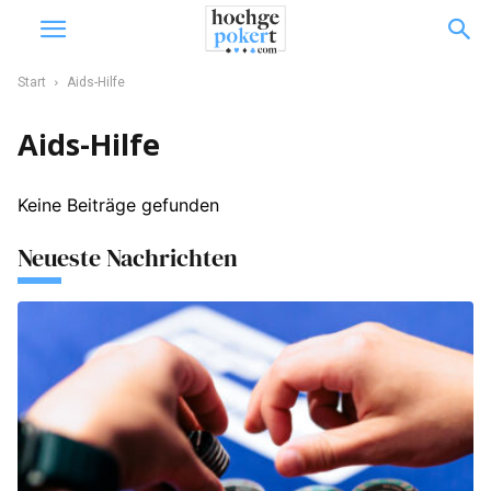
Start
Aids-Hilfe
Aids-Hilfe
Keine Beiträge gefunden
Neueste Nachrichten