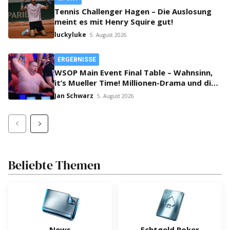
Tennis Challenger Hagen – Die Auslosung
meint es mit Henry Squire gut!
luckyluke
5. August 2026
ERGEBNISSE
WSOP Main Event Final Table – Wahnsinn,
it’s Mueller Time! Millionen-Drama und die
finnische Faust an Tag 2!
Jan Schwarz
5. August 2026
Beliebte Themen
News
Echtgeld Poker