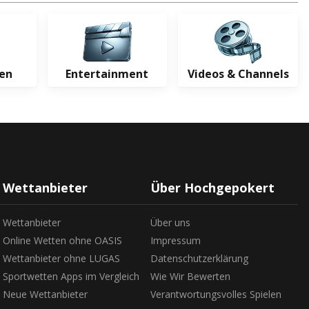
en
Entertainment
Videos & Channels
Wettanbieter
Über Hochgepokert
Wettanbieter
Über uns
Online Wetten ohne OASIS
Impressum
Wettanbieter ohne LUGAS
Datenschutzerklärung
Sportwetten Apps im Vergleich
Wie Wir Bewerten
Neue Wettanbieter
Verantwortungsvolles Spielen