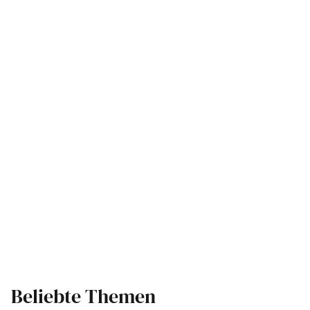
Beliebte Themen