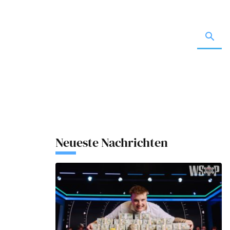
Neueste Nachrichten