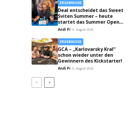
ERGEBNISSE
Deal entscheidet das Sweet
Sviten Summer – heute
startet das Summer Open
Bounty!
Andi Pi
6. August 2026
ERGEBNISSE
GCA – „Karlovarsky Kral“
schon wieder unter den
Gewinnern des Kickstarter!
Andi Pi
6. August 2026