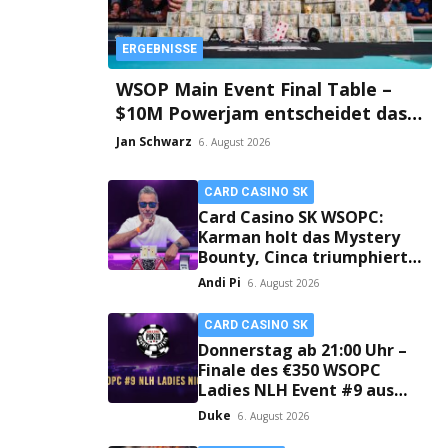
ERGEBNISSE
WSOP Main Event Final Table –
$10M Powerjam entscheidet das
Heads-Up zwischen Jumalon und
Jan Schwarz
6. August 2026
Saaskilahti!
CARD CASINO SK
Card Casino SK WSOPC:
Karman holt das Mystery
Bounty, Cinca triumphiert
im 6-Max!
Andi Pi
6. August 2026
CARD CASINO SK
Donnerstag ab 21:00 Uhr –
Finale des €350 WSOPC
Ladies NLH Event #9 aus
dem Card Casino SK!
Duke
6. August 2026