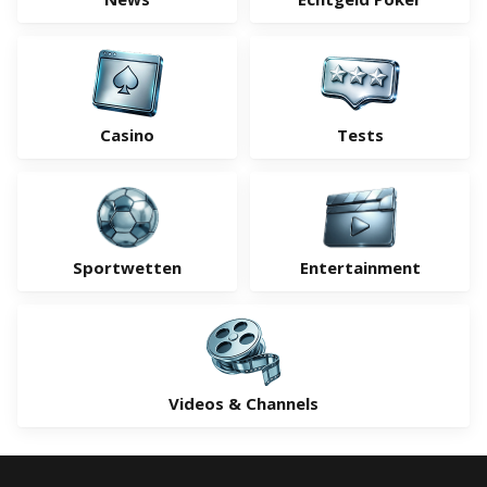
Casino
Tests
Sportwetten
Entertainment
Videos & Channels