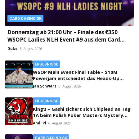
CARD CASINO SK
Donnerstag ab 21:00 Uhr – Finale des €350
WSOPC Ladies NLH Event #9 aus dem Card
Casino SK!
Duke
6. August 2026
ERGEBNISSE
WSOP Main Event Final Table – $10M
Powerjam entscheidet das Heads-Up
zwischen Jumalon und Saaskilahti!
Jan Schwarz
6. August 2026
ERGEBNISSE
King’s – Gashi sichert sich Chiplead an Tag
1A beim Polish Poker Masters Mystery
Bounty!
Andi Pi
6. August 2026
CARD CASINO SK