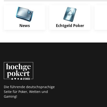
News
Echtgeld Poker
Die führende deutschsprachige
Seite für Poker, Wetten und
Gaming!