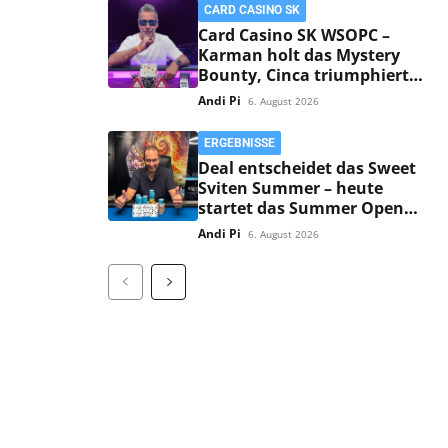
CARD CASINO SK
Card Casino SK WSOPC –
Karman holt das Mystery
Bounty, Cinca triumphiert
im 6-Max!
Andi Pi
6. August 2026
ERGEBNISSE
Deal entscheidet das Sweet
Sviten Summer – heute
startet das Summer Open
Bounty!
Andi Pi
6. August 2026