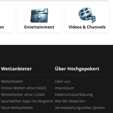
en
Entertainment
Videos & Channels
Wettanbieter
Über Hochgepokert
Wettanbieter
Über uns
Online Wetten ohne OASIS
Impressum
Wettanbieter ohne LUGAS
Datenschutzerklärung
Sportwetten Apps im Vergleich
Wie Wir Bewerten
Neue Wettanbieter
Verantwortungsvolles Spielen