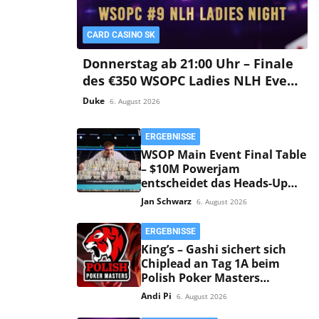
CARD CASINO SK
Donnerstag ab 21:00 Uhr – Finale
des €350 WSOPC Ladies NLH Event
#9 aus dem Card Casino SK!
Duke
6. August 2026
ERGEBNISSE
WSOP Main Event Final Table
– $10M Powerjam
entscheidet das Heads-Up
zwischen Jumalon und
Jan Schwarz
6. August 2026
Saaskilahti!
ERGEBNISSE
King’s – Gashi sichert sich
Chiplead an Tag 1A beim
Polish Poker Masters
Mystery Bounty!
Andi Pi
6. August 2026