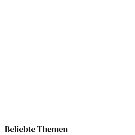
Beliebte Themen