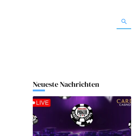
Neueste Nachrichten