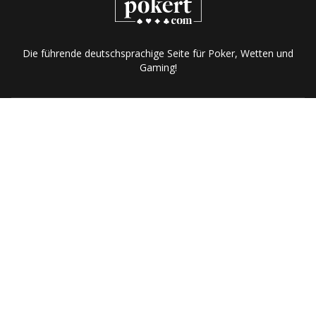
Die führende deutschsprachige Seite für Poker, Wetten und
Gaming!
Online Poker
Online Casino
Wettanbieter
Über Hochgepokert