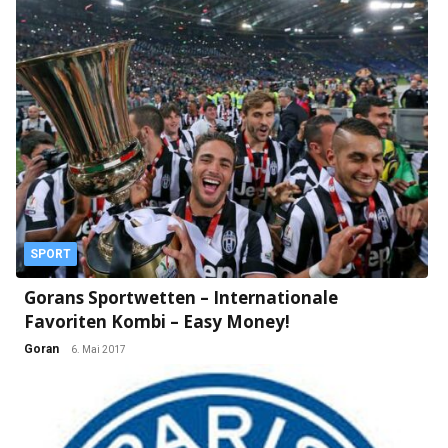
SPORT
Gorans Sportwetten – Internationale
Favoriten Kombi – Easy Money!
Goran
6. Mai 2017