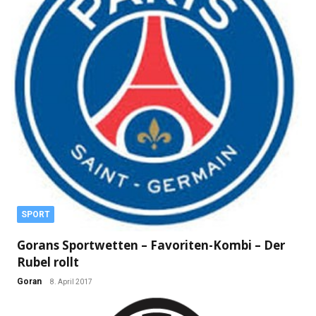
SPORT
Gorans Sportwetten – Favoriten-Kombi – Der
Rubel rollt
Goran
8. April 2017