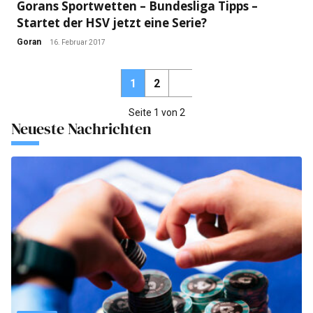
Gorans Sportwetten – Bundesliga Tipps –
Startet der HSV jetzt eine Serie?
Goran
16. Februar 2017
1
2
Seite 1 von 2
Neueste Nachrichten