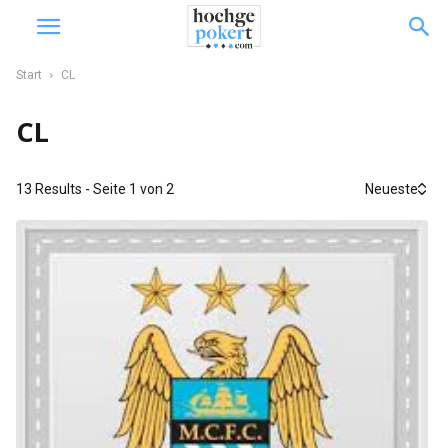
Start
CL
CL
13 Results - Seite 1 von 2
Neueste