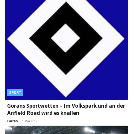
SPORT
Gorans Sportwetten – Im Volkspark und an der
Anfield Road wird es knallen
Goran
7. Mai 2017