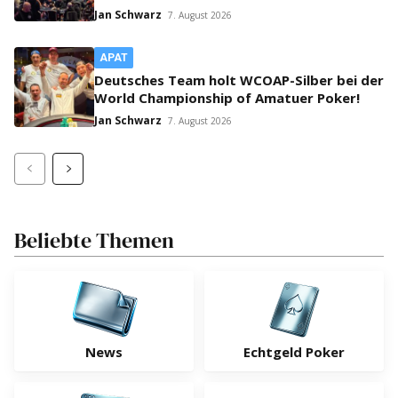
Jan Schwarz
7. August 2026
APAT
Deutsches Team holt WCOAP-Silber bei der
World Championship of Amatuer Poker!
Jan Schwarz
7. August 2026
Beliebte Themen
News
Echtgeld Poker