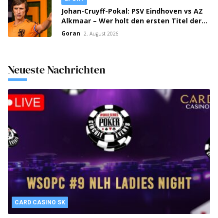
Johan-Cruyff-Pokal: PSV Eindhoven vs AZ
Alkmaar – Wer holt den ersten Titel der
Saison?
Goran
2. August 2026
Neueste Nachrichten
CARD CASINO SK