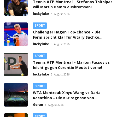
Tennis ATP Montreal – Stefanos Tsitsipas
will Martin Damm ausbremsen!
luckyluke
4. August 2026
SPORT
Challenger Hagen Top-Chance – Die
Form spricht klar für Vitaliy Sachko
gegen Lorenzo Guistino!
luckyluke
3. August 2026
SPORT
Tennis ATP Montreal – Marton Fucsovics
leicht gegen Corentin Moutet vorne!
luckyluke
3. August 2026
SPORT
WTA Montreal: Xinyu Wang vs Daria
Kasatkina – Die KI-Prognose von
ChatGPT!
Goran
3. August 2026
SPORT