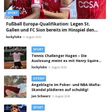
SPORT
Fußball Europa-Qualifikation: Legen St.
Gallen und FC Sion bereits im Hinspiel den
Grundstein fürs Weiterkommen?
luckyluke
5. August 2026
SPORT
Tennis Challenger Hagen – Die
Auslosung meint es mit Henry Squire
gut!
luckyluke
5. August 2026
GOSSIP
Angeklagte im Poker- und NBA-Mafia-
Skandal plädieren auf schuldig!
Jan Schwarz
5. August 2026
SPORT