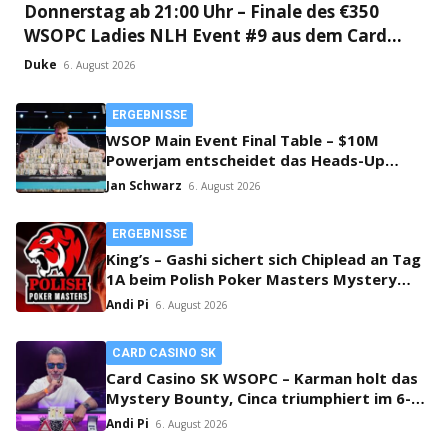
Donnerstag ab 21:00 Uhr – Finale des €350
WSOPC Ladies NLH Event #9 aus dem Card
Casino SK!
Duke
6. August 2026
ERGEBNISSE
WSOP Main Event Final Table – $10M
Powerjam entscheidet das Heads-Up
zwischen Jumalon und Saaskilahti!
Jan Schwarz
6. August 2026
ERGEBNISSE
King’s – Gashi sichert sich Chiplead an Tag
1A beim Polish Poker Masters Mystery
Bounty!
Andi Pi
6. August 2026
CARD CASINO SK
Card Casino SK WSOPC – Karman holt das
Mystery Bounty, Cinca triumphiert im 6-
Max!
Andi Pi
6. August 2026