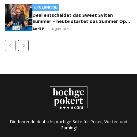
ERGEBNISSE
Deal entscheidet das Sweet Sviten
Summer – heute startet das Summer Open
Bounty!
Andi Pi
6. August 2026
Die führende deutschsprachige Seite für Poker, Wetten und
Gaming!