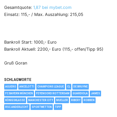
Gesamtquote:
1,87 bei mybet.com
Einsatz: 115,- / Max. Auszahlung: 215,05
Bankroll Start: 1000,- Euro
Bankroll Aktuell: 2200,- Euro (115,- offen/Tipp 95)
Gruß Goran
SCHLAGWORTE
AGUERO
ANCELOTTI
CHAMPIONS LEAGUE
CL
DE BRUYNE
FC BAYERN MÜNCHEN
FEYENOORD ROTTERDAM
GUARDIOLA
JAMES
KÖNIGSKLASSE
MANCHESTER CITY
MUELLER
RIBERY
ROBBEN
RSC ANDERLECHT
SPORTWETTEN
TIPP