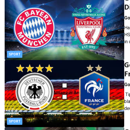
D
Go
Ha
HS
in
ge
SPORT
un
[…]
G
F
Go
Ti
bl
de
Wi
SPORT
in
da