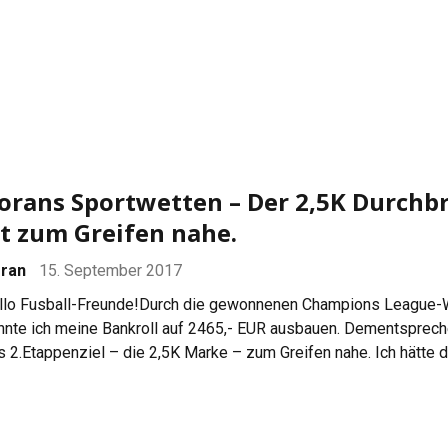
ndestens 2K müssen am Ende stehen. […]
orans Sportwetten – Der 2,5K Durchb
st zum Greifen nahe.
ran
15. September 2017
llo Fusball-Freunde!Durch die gewonnenen Champions League-
nnte ich meine Bankroll auf 2465,- EUR ausbauen. Dementsprech
s 2.Etappenziel – die 2,5K Marke – zum Greifen nahe. Ich hätte 
app 100 Wetten meine BR von 1000,- EUR auf 2500,- EUR ausgeb
s einem sehr guten Wert entspricht, wenn man bedenkt, dass ic
nitt max. […]