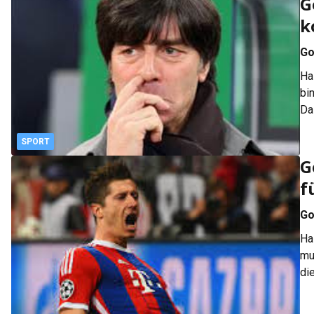
G
k
Go
Ha
bi
Da
ge
SPORT
st
[…]
G
f
Go
Ha
mu
di
de
ve