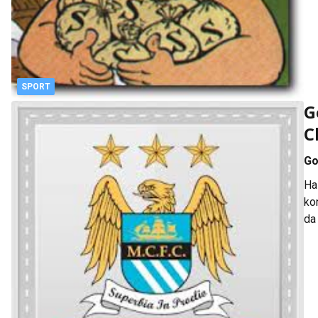
SPORT
G
C
Go
Ha
ko
da
do
tr