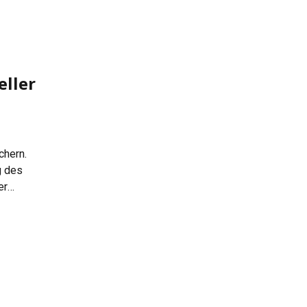
eller
chern.
g des
er
oto).18
nd