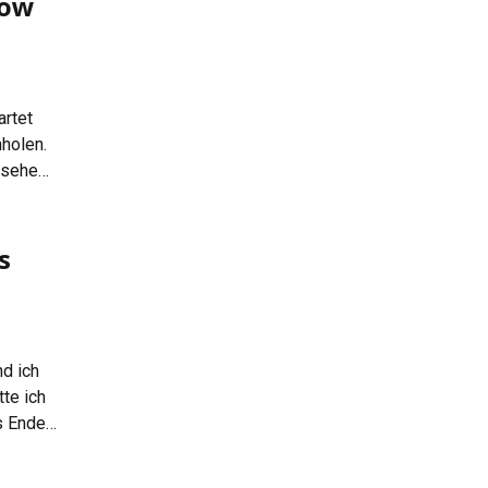
Löw
artet
nholen.
ssehen,
nem
lgende
s
nd ich
te ich
s Ende
ht
aber