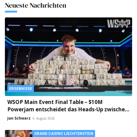
Neueste Nachrichten
ERGEBNISSE
WSOP Main Event Final Table – $10M
Powerjam entscheidet das Heads-Up zwischen
Jumalon und Saaskilahti!
Jan Schwarz
6. August 2026
GRAND CASINO LIECHTENSTEIN