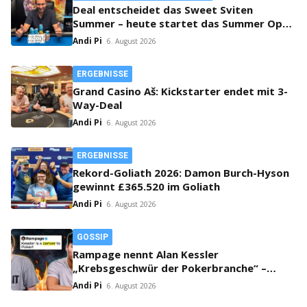
Deal entscheidet das Sweet Sviten
Summer – heute startet das Summer Open
Bounty
Andi Pi
6. August 2026
ERGEBNISSE
Grand Casino Aš: Kickstarter endet mit 3-
Way-Deal
Andi Pi
6. August 2026
ERGEBNISSE
Rekord-Goliath 2026: Damon Burch-Hyson
gewinnt £365.520 im Goliath
Andi Pi
6. August 2026
GOSSIP
Rampage nennt Alan Kessler
„Krebsgeschwür der Pokerbranche“ –
Streit auf X eskaliert!
Andi Pi
6. August 2026