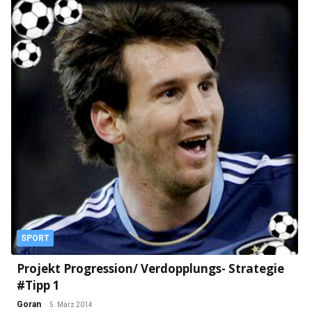
SPORT
Projekt Progression/ Verdopplungs- Strategie
#Tipp 1
Goran
5. März 2014