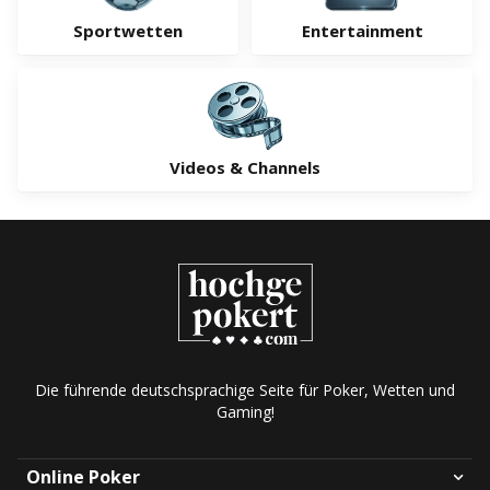
Sportwetten
Entertainment
Videos & Channels
Die führende deutschsprachige Seite für Poker, Wetten und
Gaming!
Online Poker