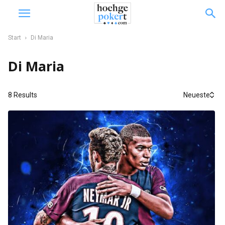
Start
Di Maria
Di Maria
8 Results
Neueste