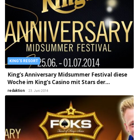
KING'S RESORT
King’s Anniversary Midsummer Festival diese
Woche im King’s Casino mit Stars der
internationalen Musikszene und der Friend of
redaktion
23. Juni 2014
King’s Series!