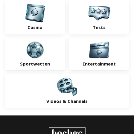
Casino
Tests
Sportwetten
Entertainment
Videos & Channels