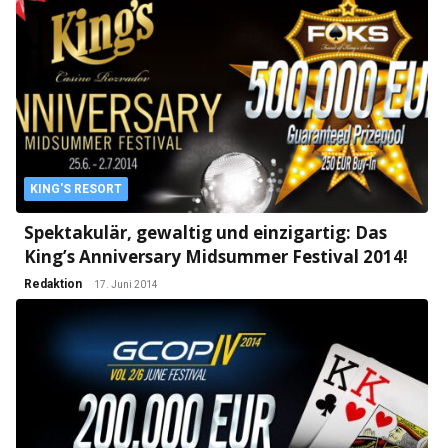
KING'S RESORT
Spektakulär, gewaltig und einzigartig: Das
King’s Anniversary Midsummer Festival 2014!
Redaktion
17. Juni 2014