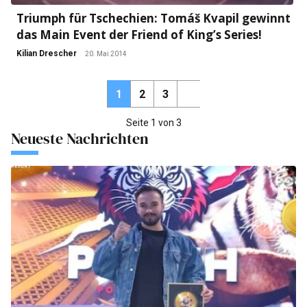
Triumph für Tschechien: Tomáš Kvapil gewinnt
das Main Event der Friend of King’s Series!
Kilian Drescher
20. Mai 2014
1
2
3
Seite 1 von 3
Neueste Nachrichten