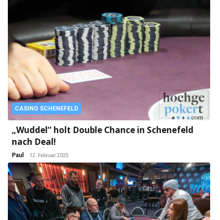
CASINO SCHENEFELD
„Wuddel“ holt Double Chance in Schenefeld
nach Deal!
Paul
12. Februar 2025