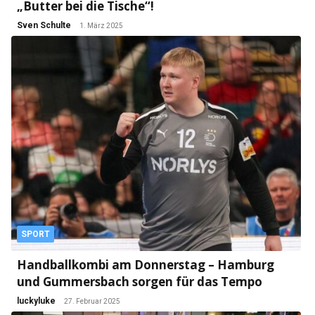
„Butter bei die Tische“!
Sven Schulte
1. März 2025
SPORT
Handballkombi am Donnerstag – Hamburg
und Gummersbach sorgen für das Tempo
luckyluke
27. Februar 2025