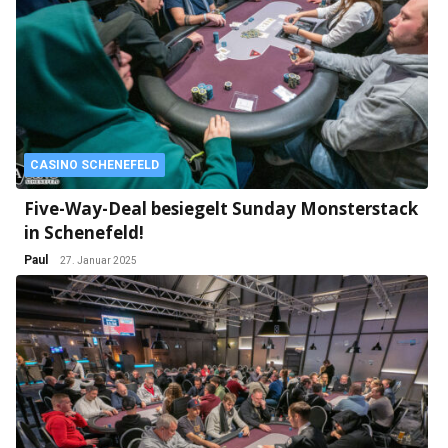
CASINO SCHENEFELD
Five-Way-Deal besiegelt Sunday Monsterstack
in Schenefeld!
Paul
27. Januar 2025