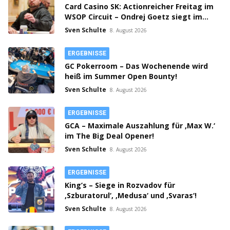
Card Casino SK: Actionreicher Freitag im
WSOP Circuit – Ondrej Goetz siegt im
PLO!
Sven Schulte
8. August 2026
ERGEBNISSE
GC Pokerroom – Das Wochenende wird
heiß im Summer Open Bounty!
Sven Schulte
8. August 2026
ERGEBNISSE
GCA – Maximale Auszahlung für ‚Max W.‘
im The Big Deal Opener!
Sven Schulte
8. August 2026
ERGEBNISSE
King’s – Siege in Rozvadov für
‚Szburatorul‘, ‚Medusa‘ und ‚Svaras‘!
Sven Schulte
8. August 2026