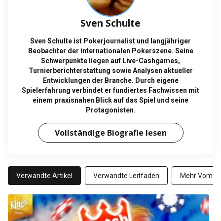
Sven Schulte
Sven Schulte ist Pokerjournalist und langjähriger
Beobachter der internationalen Pokerszene. Seine
Schwerpunkte liegen auf Live-Cashgames,
Turnierberichterstattung sowie Analysen aktueller
Entwicklungen der Branche. Durch eigene
Spielerfahrung verbindet er fundiertes Fachwissen mit
einem praxisnahen Blick auf das Spiel und seine
Protagonisten.
Vollständige Biografie lesen
Verwandte Artikel
Verwandte Leitfäden
Mehr Vom Au