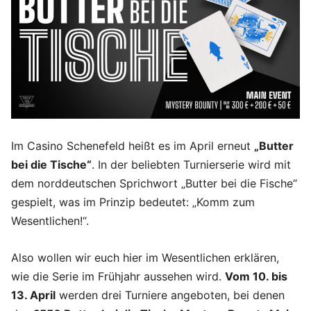
Im Casino Schenefeld heißt es im April erneut
„Butter
bei die Tische“
. In der beliebten Turnierserie wird mit
dem norddeutschen Sprichwort „Butter bei die Fische“
gespielt, was im Prinzip bedeutet: „Komm zum
Wesentlichen!“.
Also wollen wir euch hier im Wesentlichen erklären,
wie die Serie im Frühjahr aussehen wird.
Vom 10. bis
13. April
werden drei Turniere angeboten, bei denen