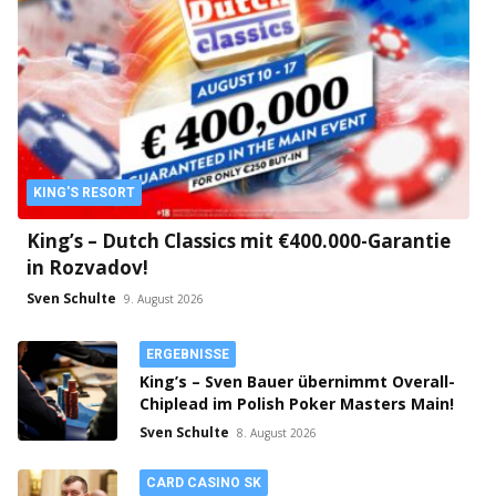
KING'S RESORT
King’s – Dutch Classics mit €400.000-Garantie
in Rozvadov!
Sven Schulte
9. August 2026
ERGEBNISSE
King’s – Sven Bauer übernimmt Overall-
Chiplead im Polish Poker Masters Main!
Sven Schulte
8. August 2026
CARD CASINO SK