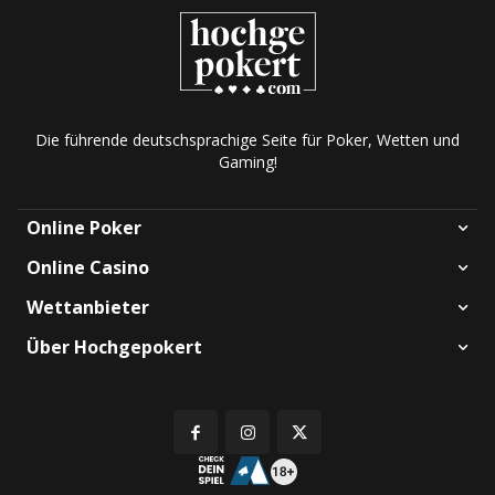
Die führende deutschsprachige Seite für Poker, Wetten und
Gaming!
Online Poker
Online Casino
Wettanbieter
Über Hochgepokert