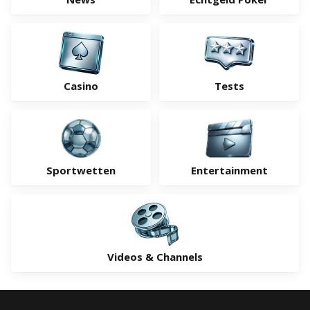
Casino
Tests
Sportwetten
Entertainment
Videos & Channels