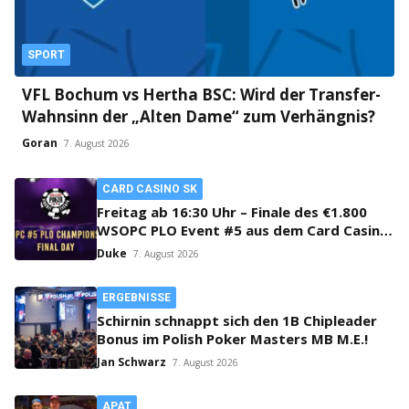
SPORT
VFL Bochum vs Hertha BSC: Wird der Transfer-
Wahnsinn der „Alten Dame“ zum Verhängnis?
Goran
7. August 2026
CARD CASINO SK
Freitag ab 16:30 Uhr – Finale des €1.800
WSOPC PLO Event #5 aus dem Card Casino
SK!
Duke
7. August 2026
ERGEBNISSE
Schirnin schnappt sich den 1B Chipleader
Bonus im Polish Poker Masters MB M.E.!
Jan Schwarz
7. August 2026
APAT