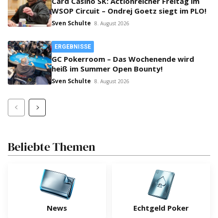
Card Casino SK: Actionreicher Freitag im
WSOP Circuit – Ondrej Goetz siegt im PLO!
Sven Schulte
8. August 2026
ERGEBNISSE
GC Pokerroom – Das Wochenende wird
heiß im Summer Open Bounty!
Sven Schulte
8. August 2026
Beliebte Themen
News
Echtgeld Poker