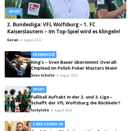
SPORT
2. Bundesliga: VFL Wolfsburg – 1. FC
Kaiserslautern – Im Top-Spiel wird es klingeln!
Goran
8. August 2026
ERGEBNISSE
King’s – Sven Bauer übernimmt Overall-
Chiplead im Polish Poker Masters Main!
Sven Schulte
8. August 2026
SPORT
Fußball Auftakt in der 2. und 3. Liga –
Schafft der VfL Wolfsburg die Rückkehr?
luckyluke
8. August 2026
CARD CASINO SK