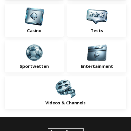
Casino
Tests
Sportwetten
Entertainment
Videos & Channels