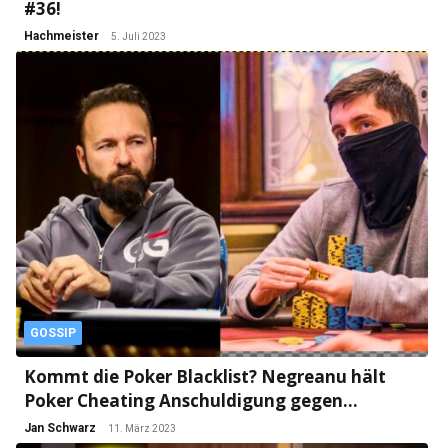
#36!
Hachmeister
5. Juli 2023
GOSSIP
Kommt die Poker Blacklist? Negreanu hält
Poker Cheating Anschuldigung gegen
Imsirovic aufrecht
Jan Schwarz
11. März 2023