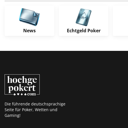
News
Echtgeld Poker
Die führende deutschsprachige
Seite für Poker, Wetten und
Gaming!