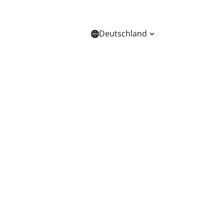
Deutschland
HANNEL
ÜBER UNS