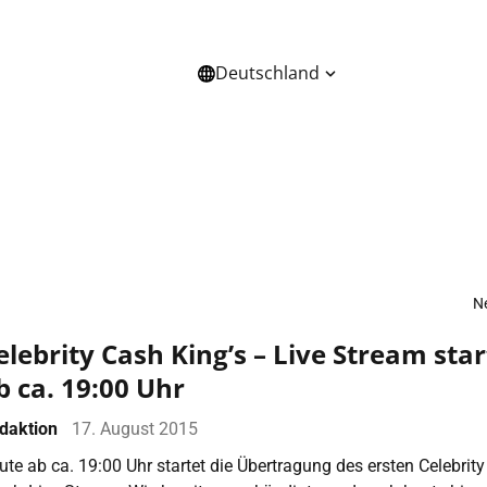
Deutschland
HANNEL
ÜBER UNS
N
elebrity Cash King’s – Live Stream star
b ca. 19:00 Uhr
daktion
17. August 2015
ute ab ca. 19:00 Uhr startet die Übertragung des ersten Celebrit