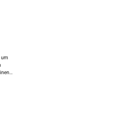
d um
h
einen
Nachdem
bis das