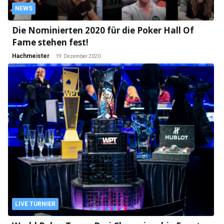
NEWS
Die Nominierten 2020 für die Poker Hall Of
Fame stehen fest!
Hachmeister
19. Dezember 2020
LIVE TURNIER