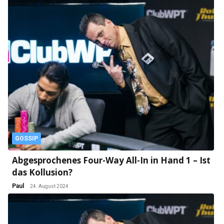
GOSSIP
Abgesprochenes Four-Way All-In in Hand 1 – Ist
das Kollusion?
Paul
24. August 2024