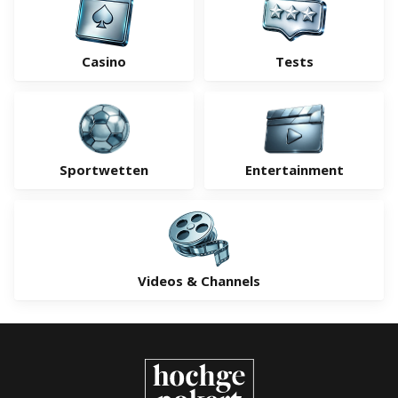
Casino
Tests
Sportwetten
Entertainment
Videos & Channels