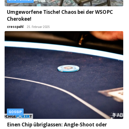
Umgeworfene Tische! Chaos bei der WSOPC
Cherokee!
cresspahl
25. Februar 2025
GOSSIP
Einen Chip übriglassen: Angle-Shoot oder