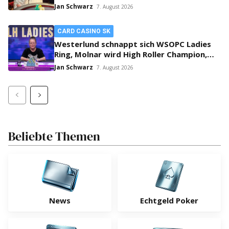
Jan Schwarz
7. August 2026
CARD CASINO SK
Westerlund schnappt sich WSOPC Ladies
Ring, Molnar wird High Roller Champion,
Main Event gestartet!
Jan Schwarz
7. August 2026
Beliebte Themen
News
Echtgeld Poker