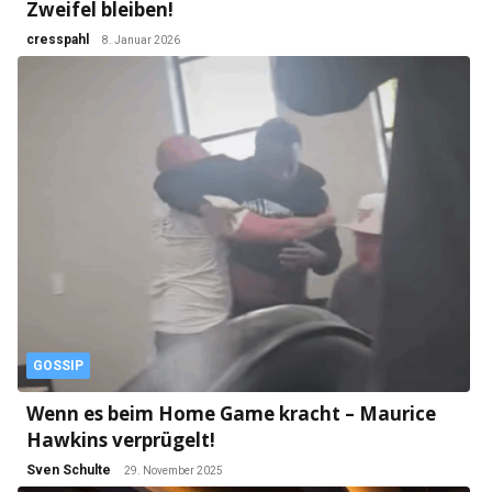
Zweifel bleiben!
cresspahl
8. Januar 2026
GOSSIP
Wenn es beim Home Game kracht – Maurice
Hawkins verprügelt!
Sven Schulte
29. November 2025