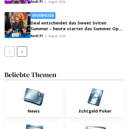
Max!
Andi Pi
6. August 2026
ERGEBNISSE
Deal entscheidet das Sweet Sviten
Summer – heute startet das Summer Open
Bounty!
Andi Pi
6. August 2026
Beliebte Themen
News
Echtgeld Poker