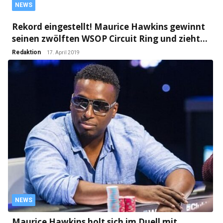
NEWS
Rekord eingestellt! Maurice Hawkins gewinnt
seinen zwölften WSOP Circuit Ring und zieht
gleich mit Valentin Vornicu
Redaktion
17. April 2019
NEWS
Maurice Hawkins holt sich im Duell mit