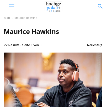
Start
Maurice Hawkins
Maurice Hawkins
22 Results - Seite 1 von 3
Neueste