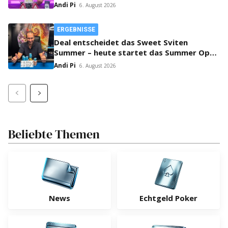
Max!
Andi Pi
6. August 2026
ERGEBNISSE
Deal entscheidet das Sweet Sviten
Summer – heute startet das Summer Open
Bounty!
Andi Pi
6. August 2026
Beliebte Themen
News
Echtgeld Poker