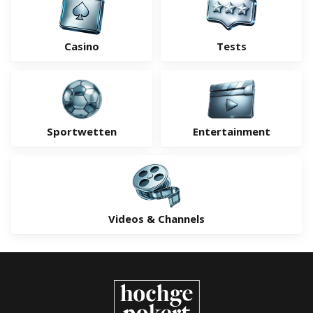
Casino
Tests
Sportwetten
Entertainment
Videos & Channels