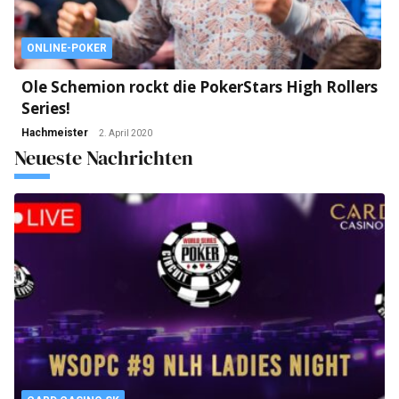
ONLINE-POKER
Ole Schemion rockt die PokerStars High Rollers
Series!
Hachmeister
2. April 2020
Neueste Nachrichten