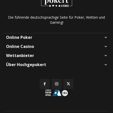
Die führende deutschsprachige Seite für Poker, Wetten und
Gaming!
Online Poker
Online Casino
Wettanbieter
Über Hochgepokert