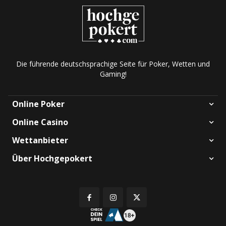
Die führende deutschsprachige Seite für Poker, Wetten und
Gaming!
Online Poker
Online Casino
Wettanbieter
Über Hochgepokert