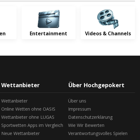
en
Entertainment
Videos & Channels
Wettanbieter
Über Hochgepokert
Wettanbieter
Über uns
Online Wetten ohne OASIS
Impressum
Wettanbieter ohne LUGAS
Datenschutzerklärung
Sportwetten Apps im Vergleich
Wie Wir Bewerten
Neue Wettanbieter
Verantwortungsvolles Spielen