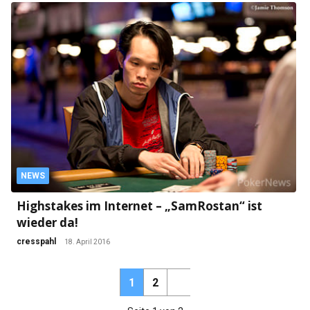
NEWS
Highstakes im Internet – „SamRostan“ ist
wieder da!
cresspahl
18. April 2016
1
2