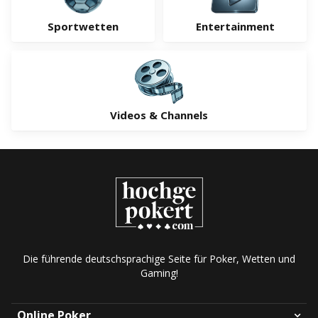
Sportwetten
Entertainment
Videos & Channels
Die führende deutschsprachige Seite für Poker, Wetten und
Gaming!
Online Poker