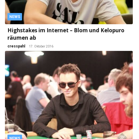
NEWS
Highstakes im Internet – Blom und Kelopuro
räumen ab
cresspahl
17. Oktober 2016
NEWS