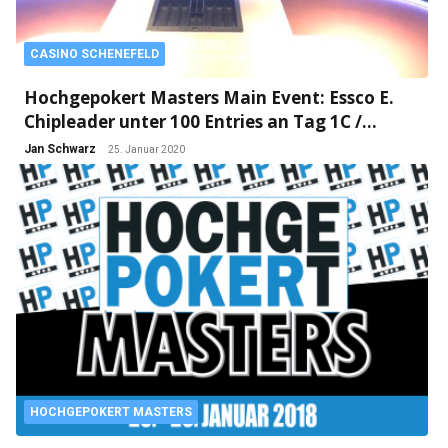
CASINO SCHENEFELD
Hochgepokert Masters Main Event: Essco E.
Chipleader unter 100 Entries an Tag 1C /
Teilnehmerrekord geknackt
Jan Schwarz
25. Januar 2020
HOCHGEPOKERT MASTERS