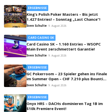
ERGEBNISSE
King’s Polish Poker Masters – Bis jetzt
1.427 Entries! – Sonntag „Last Chance“!
Sven Schulte
9. August 2026
CARD CASINO SK
Card Casino SK – 1.160 Entries – WSOPC
Main Event zerschmettert Garantie!
Sven Schulte
9. August 2026
ERGEBNISSE
GC Pokerroom – 23 Spieler gehen ins Finale
im Summer Open – CHF 7.210 plus Bounties
on Top!
Sven Schulte
9. August 2026
ERGEBNISSE
Onyx HRS – DACHs dominieren Tag 1B im
$10k Premiere Event!