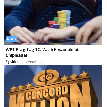
NEWS
WPT Prag Tag 1C: Vasili Firsau bleibt
Chipleader
f.grubler
18. Dezember 2013