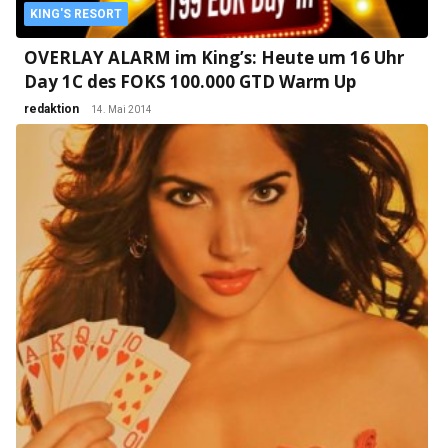
KING'S RESORT
OVERLAY ALARM im King’s: Heute um 16 Uhr
Day 1C des FOKS 100.000 GTD Warm Up
redaktion
14. Mai 2014