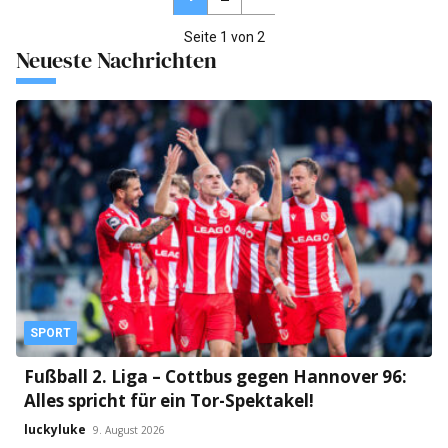
Seite 1 von 2
Neueste Nachrichten
SPORT
Fußball 2. Liga – Cottbus gegen Hannover 96:
Alles spricht für ein Tor-Spektakel!
luckyluke
9. August 2026