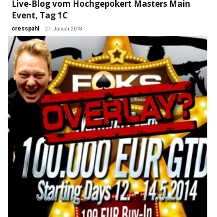
Live-Blog vom Hochgepokert Masters Main
Event, Tag 1C
cresspahl
27. Januar 2018