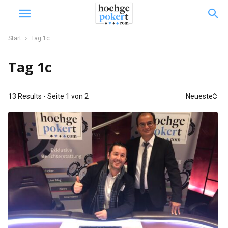
Start
Tag 1c
Tag 1c
13 Results - Seite 1 von 2
Neueste