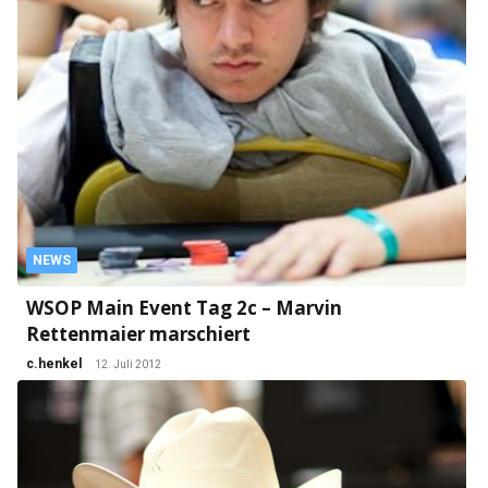
NEWS
WSOP Main Event Tag 2c – Marvin
Rettenmaier marschiert
c.henkel
12. Juli 2012