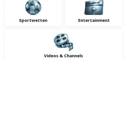
Sportwetten
Entertainment
Videos & Channels
Die führende deutschsprachige Seite für Poker, Wetten und
Gaming!